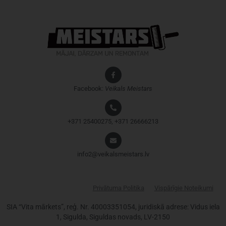
Facebook:
Veikals
Meistars
+371 25400275, +371 26666213
info2@veikalsmeistars.lv
Privātuma Politika
Vispārīgie Noteikumi
SIA “Vita mārkets”, reģ. Nr. 40003351054, juridiskā adrese: Vidus iela
1, Sigulda, Siguldas novads, LV-2150