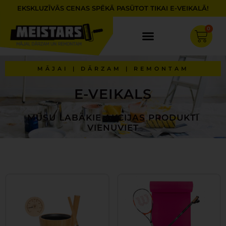
Skip
EKSKLUZĪVĀS CENAS SPĒKĀ PASŪTOT TIKAI E-VEIKALĀ!
to
content
0
Cart
MĀJAI | DĀRZAM | REMONTAM
E-VEIKALS
MŪSU LABĀKIE AKCIJAS PRODUKTI
VIENUVIET