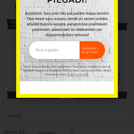
Aizsūtīsim Tavu preci līdz pat pašām mājas durvīm!
Tikai ievadi savu e-pastu zemāk un saņem unikālu
Elektroinstrumenti, rokas
atlaides kuponu e-pastā, pierakstoties praktiskiem
instrumenti un furnitūra
Virtuves piederumi
padomiem, jaunumiem un ieteikumiem par
346 Preces
331 Preces
mājsaimniecības remontu!
Email
SAŅEMT
KUPONU
Cienot Tavu privātumu, mēs nepārdosim Tavus datus trešajām pusēm un
nesūtīsim spamu, kā arī jebkurā mirklī no ziņām varēsi atrakstīties. Sīkāka
informācija mūsu
Privātuma Politikā
.
Dārza Preces
Saimniecības preces
481 Preces
489 Preces