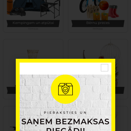
Kempingam un atpūtai
Bērnu preces
112 Preces
119 Preces
Apgaismojums
Ziemassvētki
160 Preces
176 Preces
PIERAKSTIES UN
SAŅEM BEZMAKSAS
PIEGĀDI!