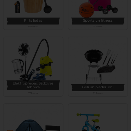
Pirts lietas
Sports un fitness
63 Preces
73 Preces
Elektropreces, Sadzīves
Tehnika
Grili un piederumi
77 Preces
81 Preces