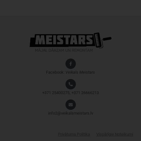
Facebook:
Veikals
Meistars
+371 25400275, +371 26666213
info2@veikalsmeistars.lv
Privātuma Politika
Vispārīgie Noteikumi