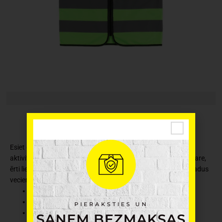
Esiet drošībā ar lielisku redzamību. Lieliski piemērots āra
aktivitātēm un vaļaspriekiem. Viegla veste, rāvējslēdzēja aizdare,
ērti lietojama. Atbilst EN17353:2020 tipa B3 prasībām. 6-9 gadus
veciem bērniem.
Ražotājs: Atom
Materiāls: poliesters
PIERAKSTIES UN
Krāsa: zaļa
SAŅEM BEZMAKSAS