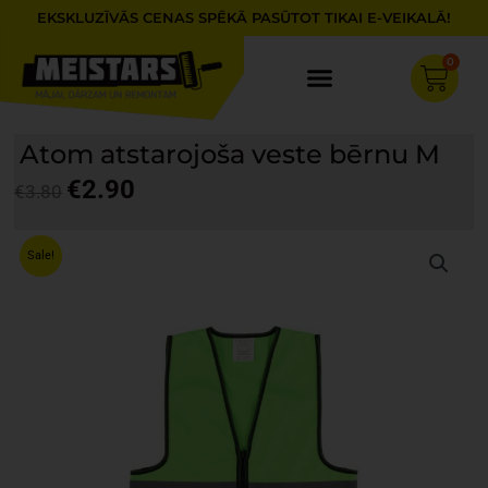
Skip
EKSKLUZĪVĀS CENAS SPĒKĀ PASŪTOT TIKAI E-VEIKALĀ!
to
content
0
Cart
Atom atstarojoša veste bērnu M
€
2.90
€
3.80
Original
Current
price
price
Sale!
was:
is:
€3.80.
€2.90.