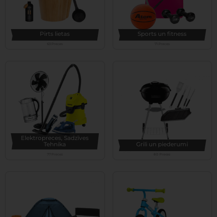
Pirts lietas
Sports un fitness
63 Preces
71 Preces
Elektropreces, Sadzīves
Tehnika
Grili un piederumi
77 Preces
80 Preces