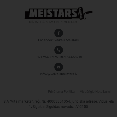
Facebook:
Veikals
Meistars
+371 25400275, +371 26666213
info2@veikalsmeistars.lv
Privātuma Politika
Vispārīgie Noteikumi
SIA “Vita mārkets”, reģ. Nr. 40003351054, juridiskā adrese: Vidus iela
1, Sigulda, Siguldas novads, LV-2150