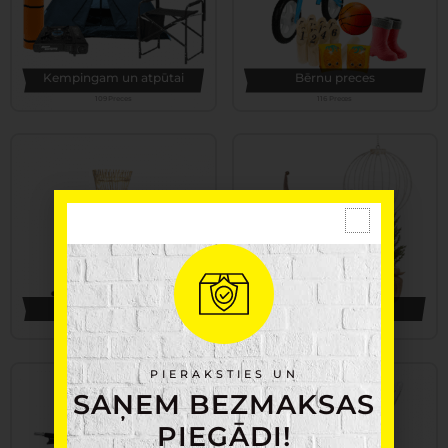
Kempingam un atpūtai
Bērnu preces
109 Preces
116 Preces
Apgaismojums
Ziemassvētki
159 Preces
175 Preces
PIERAKSTIES UN
SAŅEM BEZMAKSAS
PIEGĀDI!