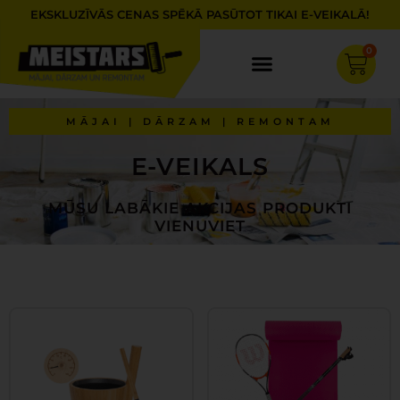
Skip
EKSKLUZĪVĀS CENAS SPĒKĀ PASŪTOT TIKAI E-VEIKALĀ!
to
content
0
Cart
MĀJAI | DĀRZAM | REMONTAM
E-VEIKALS
MŪSU LABĀKIE AKCIJAS PRODUKTI
VIENUVIET