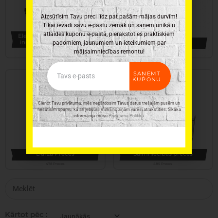
Aizsūtīsim Tavu preci līdz pat pašām mājas durvīm!
Tikai ievadi savu e-pastu zemāk un saņem unikālu
atlaides kuponu e-pastā, pierakstoties praktiskiem
Elektroinstrumenti, rokas
instrumenti un furnitūra
Virtuves piederumi
padomiem, jaunumiem un ieteikumiem par
mājsaimniecības remontu!
345 Preces
331 Preces
Email
SAŅEMT
KUPONU
Cienot Tavu privātumu, mēs nepārdosim Tavus datus trešajām pusēm un
nesūtīsim spamu, kā arī jebkurā mirklī no ziņām varēsi atrakstīties. Sīkāka
informācija mūsu
Privātuma Politikā
.
Dārza Preces
Saimniecības preces
478 Preces
485 Preces