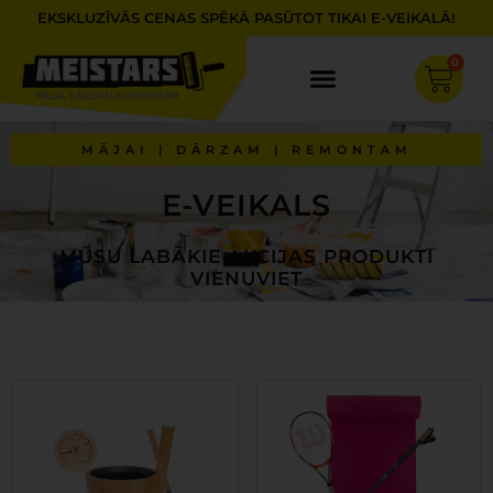
Skip
EKSKLUZĪVĀS CENAS SPĒKĀ PASŪTOT TIKAI E-VEIKALĀ!
to
content
0
Cart
MĀJAI | DĀRZAM | REMONTAM
E-VEIKALS
MŪSU LABĀKIE AKCIJAS PRODUKTI
VIENUVIET