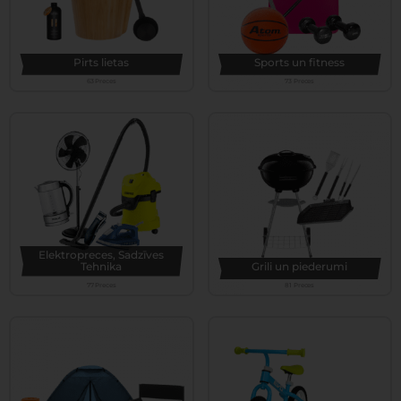
Pirts lietas
Sports un fitness
63 Preces
73 Preces
Elektropreces, Sadzīves
Tehnika
Grili un piederumi
77 Preces
81 Preces