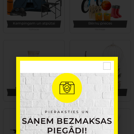
Kempingam un atpūtai
Bērnu preces
112 Preces
119 Preces
Apgaismojums
Ziemassvētki
160 Preces
176 Preces
PIERAKSTIES UN
SAŅEM BEZMAKSAS
PIEGĀDI!