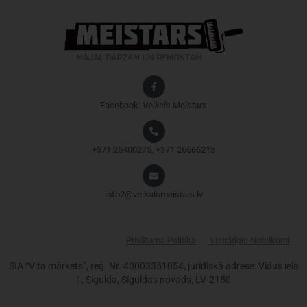
Facebook:
Veikals
Meistars
+371 25400275, +371 26666213
info2@veikalsmeistars.lv
Privātuma Politika
Vispārīgie Noteikumi
SIA “Vita mārkets”, reģ. Nr. 40003351054, juridiskā adrese: Vidus iela
1, Sigulda, Siguldas novads, LV-2150