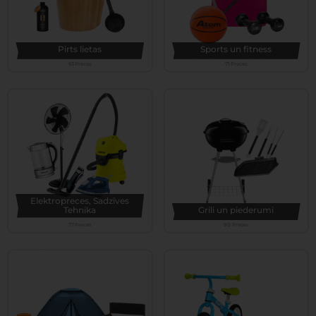
Pirts lietas
Sports un fitness
63 Preces
71 Preces
Elektropreces, Sadzīves
Tehnika
Grili un piederumi
77 Preces
80 Preces