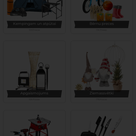
Kempingam un atpūtai
Bērnu preces
109 Preces
116 Preces
Apgaismojums
Ziemassvētki
159 Preces
175 Preces