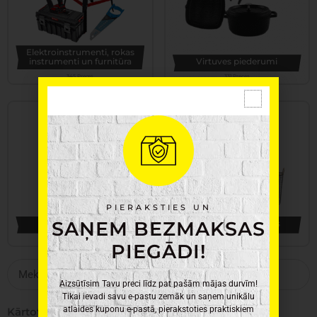
Elektroinstrumenti, rokas
instrumenti un furnitūra
Virtuves piederumi
345 Preces
331 Preces
PIERAKSTIES UN
SAŅEM BEZMAKSAS
Dārza Preces
Saimniecības preces
478 Preces
485 Preces
PIEGĀDI!
Aizsūtīsim Tavu preci līdz pat pašām mājas durvīm!
Tikai ievadi savu e-pastu zemāk un saņem unikālu
atlaides kuponu e-pastā, pierakstoties praktiskiem