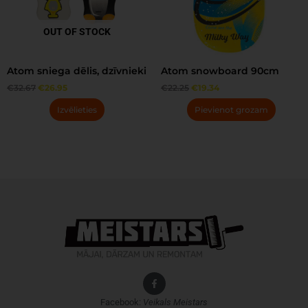
options
may
OUT OF STOCK
be
chosen
Atom sniega dēlis, dzīvnieki
Atom snowboard 90cm
on
€
32.67
€
26.95
€
22.25
€
19.34
the
product
Izvēlieties
Pievienot grozam
page
Facebook:
Veikals
Meistars