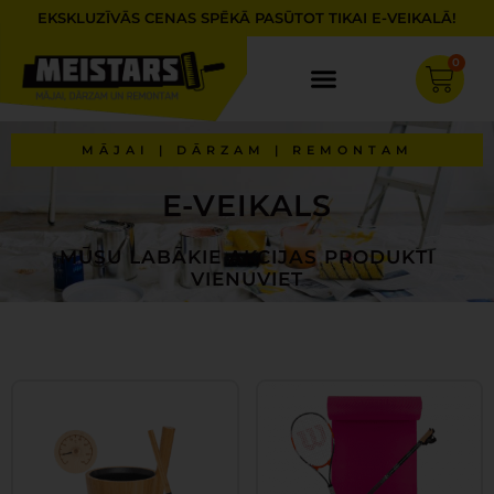
Skip
EKSKLUZĪVĀS CENAS SPĒKĀ PASŪTOT TIKAI E-VEIKALĀ!
to
content
0
Cart
MĀJAI | DĀRZAM | REMONTAM
E-VEIKALS
MŪSU LABĀKIE AKCIJAS PRODUKTI
VIENUVIET