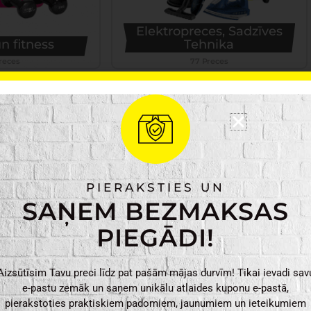
Elektropreces, Sadzīves
n fitness
Tehnika
reces
77 Preces
PIERAKSTIES UN
SAŅEM BEZMAKSAS
PIEGĀDI!
 preces
Apgaismojums
Aizsūtīsim Tavu preci līdz pat pašām mājas durvīm! Tikai ievadi sav
Preces
159 Preces
e-pastu zemāk un saņem unikālu atlaides kuponu e-pastā,
pierakstoties praktiskiem padomiem, jaunumiem un ieteikumiem