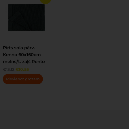
price
price
was:
is:
€13.12.
€10.55.
Pirts sola pārv.
Kenno 60x160cm
melns/t. zaļš Rento
€
13.12
€
10.55
Pievienot grozam