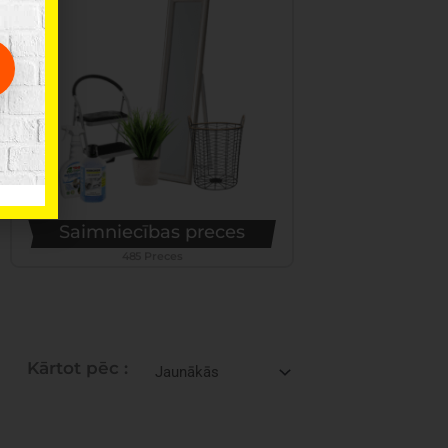
Saimniecības preces
485 Preces