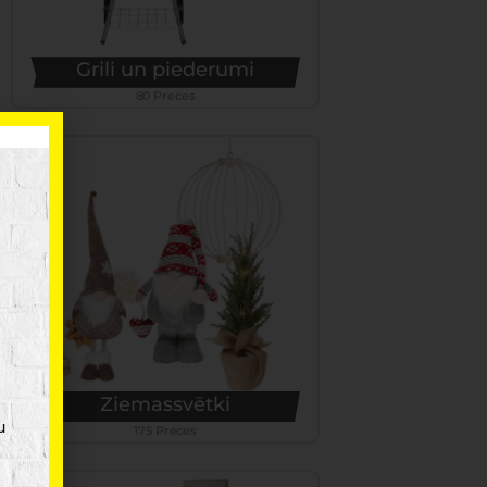
Grili un piederumi
80 Preces
Ziemassvētki
u
175 Preces