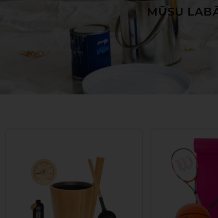
MŪSU LABĀ