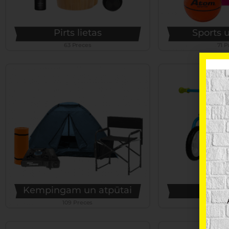
Pirts lietas
Sports u
63 Preces
71 P
Kempingam un atpūtai
Bērnu
109 Preces
116 