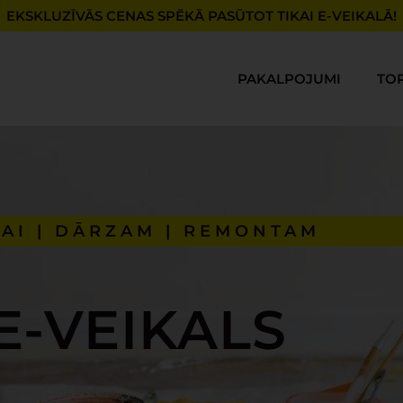
EKSKLUZĪVĀS CENAS SPĒKĀ PASŪTOT TIKAI E-VEIKALĀ!
PAKALPOJUMI
TO
AI | DĀRZAM | REMONTAM
E-VEIKALS