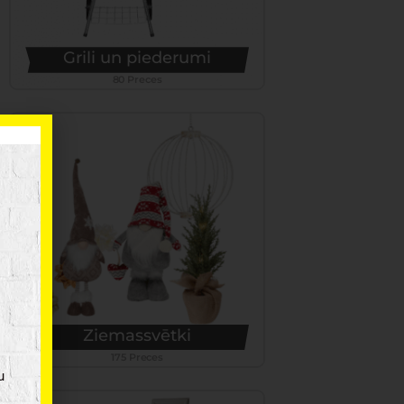
Grili un piederumi
80 Preces
Ziemassvētki
175 Preces
u