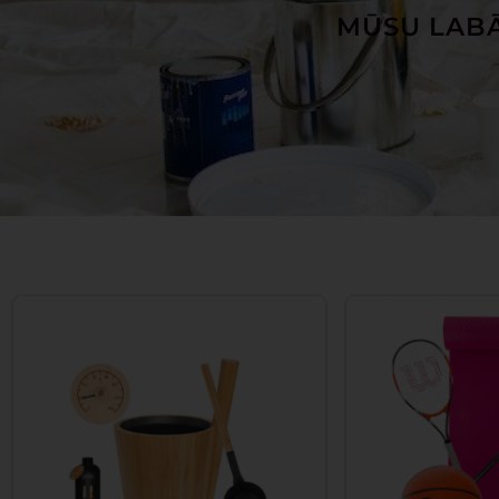
MŪSU LABĀ