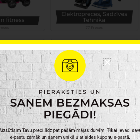
Elektropreces, Sadzīves
n fitness
Tehnika
reces
77 Preces
PIERAKSTIES UN
SAŅEM BEZMAKSAS
PIEGĀDI!
 preces
Apgaismojums
Preces
159 Preces
Aizsūtīsim Tavu preci līdz pat pašām mājas durvīm! Tikai ievadi sav
e-pastu zemāk un saņem unikālu atlaides kuponu e-pastā,