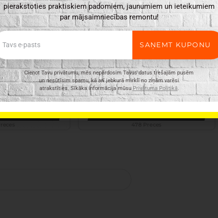
pierakstoties praktiskiem padomiem, jaunumiem un ieteikumiem
par mājsaimniecības remontu!
ail
SAŅEMT KUPONU
Cienot Tavu privātumu, mēs nepārdosim Tavus datus trešajām pusēm
un nesūtīsim spamu, kā arī jebkurā mirklī no ziņām varēsi
atrakstīties. Sīkāka informācija mūsu
Privātuma Politikā
.
 piederumi
Dārza Preces
Preces
478 Preces