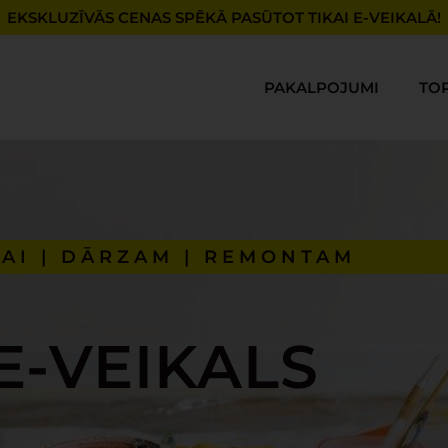
EKSKLUZĪVĀS CENAS SPĒKĀ PASŪTOT TIKAI E-VEIKALĀ!
PAKALPOJUMI
TO
AI | DĀRZAM | REMONTAM
E-VEIKALS