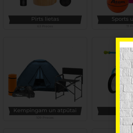
Pirts lietas
Sports u
63 Preces
71 P
Kempingam un atpūtai
Bērnu
109 Preces
116 