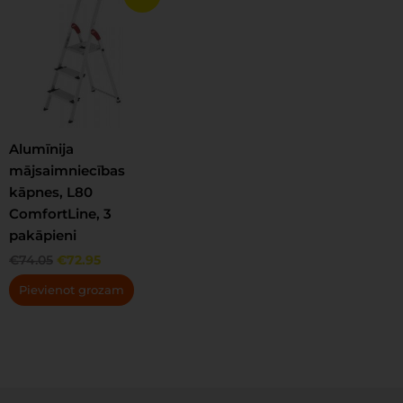
price
price
was:
is:
€74.05.
€72.95.
Alumīnija
mājsaimniecības
kāpnes, L80
ComfortLine, 3
pakāpieni
€
74.05
€
72.95
Pievienot grozam