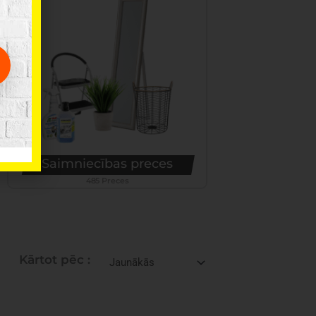
Saimniecības preces
485 Preces