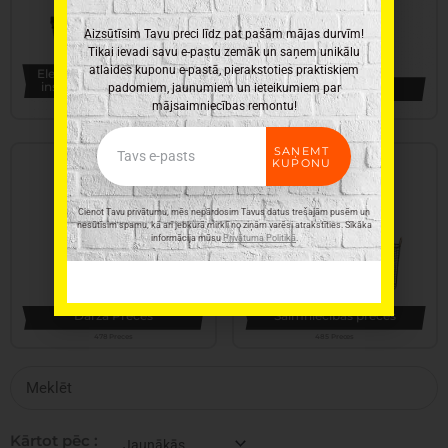
Aizsūtīsim Tavu preci līdz pat pašām mājas durvīm!
Tikai ievadi savu e-pastu zemāk un saņem unikālu
atlaides kuponu e-pastā, pierakstoties praktiskiem
Elektroinstrumenti, rokas
instrumenti un furnitūra
Virtuves piederumi
padomiem, jaunumiem un ieteikumiem par
mājsaimniecības remontu!
345 Preces
331 Preces
Email
SAŅEMT
KUPONU
Cienot Tavu privātumu, mēs nepārdosim Tavus datus trešajām pusēm un
nesūtīsim spamu, kā arī jebkurā mirklī no ziņām varēsi atrakstīties. Sīkāka
informācija mūsu
Privātuma Politikā
.
Dārza Preces
Saimniecības preces
478 Preces
485 Preces