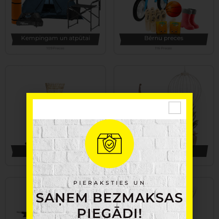
Kempingam un atpūtai
Bērnu preces
109 Preces
116 Preces
Apgaismojums
Ziemassvētki
159 Preces
175 Preces
PIERAKSTIES UN
SAŅEM BEZMAKSAS
PIEGĀDI!