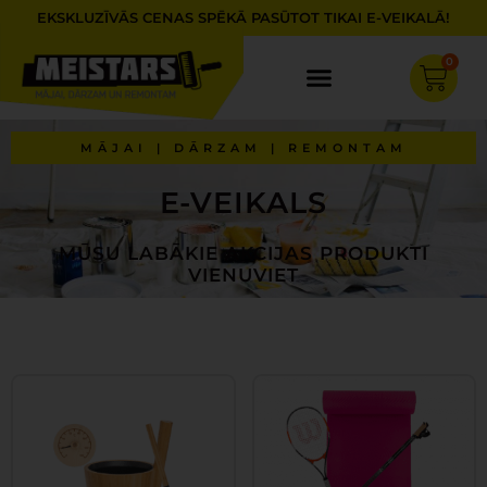
Skip
EKSKLUZĪVĀS CENAS SPĒKĀ PASŪTOT TIKAI E-VEIKALĀ!
to
content
0
Cart
MĀJAI | DĀRZAM | REMONTAM
E-VEIKALS
MŪSU LABĀKIE AKCIJAS PRODUKTI
VIENUVIET