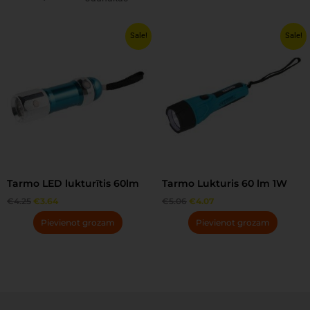
Original
Current
Original
Current
Sale!
Sale!
price
price
price
price
was:
is:
was:
is:
€4.25.
€3.64.
€5.06.
€4.07.
Tarmo LED lukturītis 60lm
Tarmo Lukturis 60 lm 1W
€
4.25
€
3.64
€
5.06
€
4.07
Pievienot grozam
Pievienot grozam