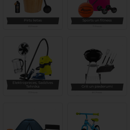
Pirts lietas
Sports un fitness
63 Preces
71 Preces
Elektropreces, Sadzīves
Tehnika
Grili un piederumi
77 Preces
80 Preces