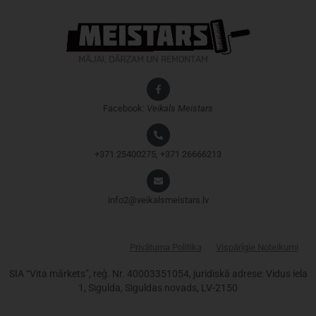
Facebook:
Veikals
Meistars
+371 25400275, +371 26666213
info2@veikalsmeistars.lv
Privātuma Politika
Vispārīgie Noteikumi
SIA “Vita mārkets”, reģ. Nr. 40003351054, juridiskā adrese: Vidus iela
1, Sigulda, Siguldas novads, LV-2150