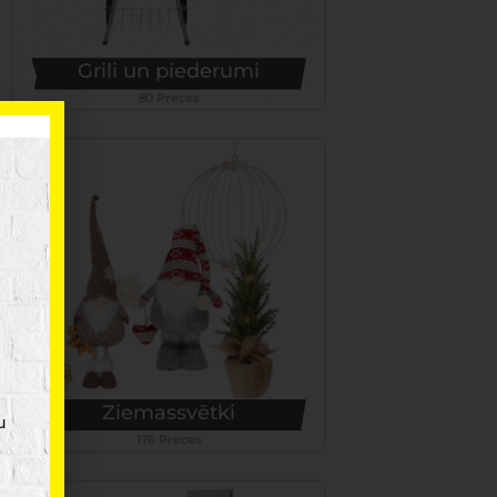
Grili un piederumi
80 Preces
Ziemassvētki
u
176 Preces