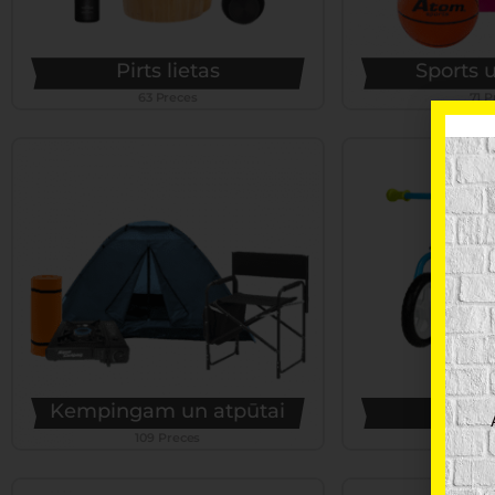
Pirts lietas
Sports u
63 Preces
71 P
Kempingam un atpūtai
Bērnu
109 Preces
116 