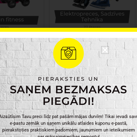
Elektropreces, Sadzīves
n fitness
Tehnika
reces
77 Preces
PIERAKSTIES UN
SAŅEM BEZMAKSAS
PIEGĀDI!
 preces
Apgaismojums
Aizsūtīsim Tavu preci līdz pat pašām mājas durvīm! Tikai ievadi sav
Preces
160 Preces
e-pastu zemāk un saņem unikālu atlaides kuponu e-pastā,
pierakstoties praktiskiem padomiem, jaunumiem un ieteikumiem
par mājsaimniecības remontu!