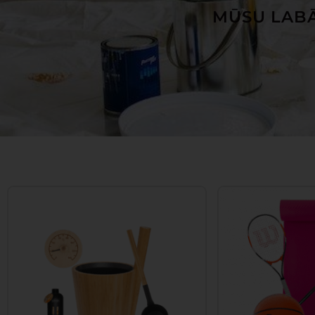
MŪSU LABĀ