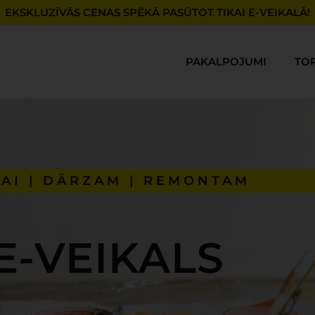
EKSKLUZĪVĀS CENAS SPĒKĀ PASŪTOT TIKAI E-VEIKALĀ!
PAKALPOJUMI
TO
AI | DĀRZAM | REMONTAM
E-VEIKALS