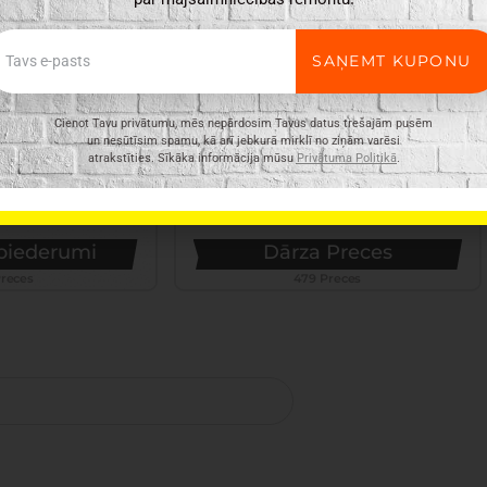
ail
SAŅEMT KUPONU
Cienot Tavu privātumu, mēs nepārdosim Tavus datus trešajām pusēm
un nesūtīsim spamu, kā arī jebkurā mirklī no ziņām varēsi
atrakstīties. Sīkāka informācija mūsu
Privātuma Politikā
.
 piederumi
Dārza Preces
Preces
479 Preces