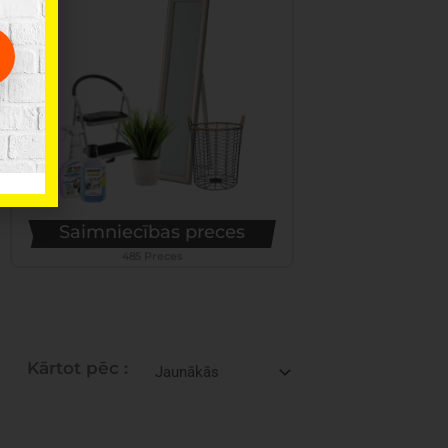
Saimniecības preces
485 Preces