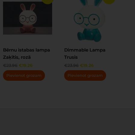
price
price
price
price
was:
is:
was:
is:
€23.96.
€19.26.
€23.96.
€19.26.
Bērnu istabas lampa
Dimmable Lampa
Zaķītis, rozā
Trusis
€
23.96
€
19.26
€
23.96
€
19.26
Pievienot grozam
Pievienot grozam