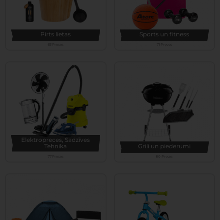
Pirts lietas
Sports un fitness
63 Preces
71 Preces
Elektropreces, Sadzīves
Tehnika
Grili un piederumi
77 Preces
80 Preces