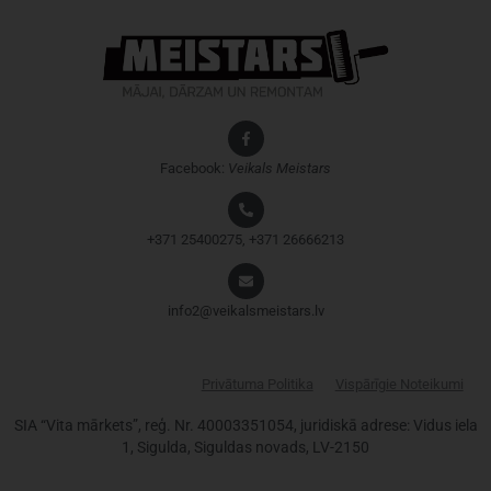
Facebook:
Veikals
Meistars
+371 25400275, +371 26666213
info2@veikalsmeistars.lv
Privātuma Politika
Vispārīgie Noteikumi
SIA “Vita mārkets”, reģ. Nr. 40003351054, juridiskā adrese: Vidus iela
1, Sigulda, Siguldas novads, LV-2150