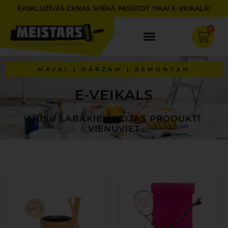
Skip
EKSKLUZĪVĀS CENAS SPĒKĀ PASŪTOT TIKAI E-VEIKALĀ!
to
content
0
Cart
MĀJAI | DĀRZAM | REMONTAM
E-VEIKALS
MŪSU LABĀKIE AKCIJAS PRODUKTI
VIENUVIET