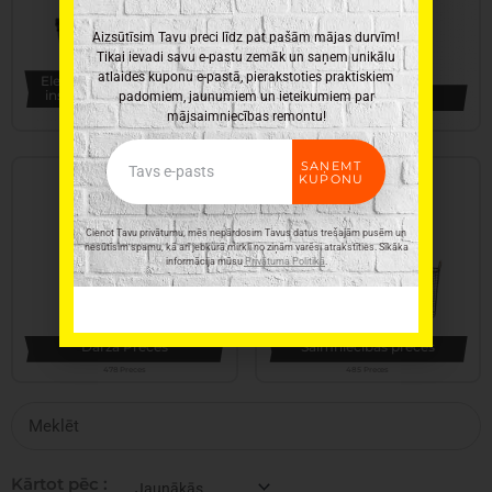
Aizsūtīsim Tavu preci līdz pat pašām mājas durvīm!
Tikai ievadi savu e-pastu zemāk un saņem unikālu
atlaides kuponu e-pastā, pierakstoties praktiskiem
Elektroinstrumenti, rokas
instrumenti un furnitūra
Virtuves piederumi
padomiem, jaunumiem un ieteikumiem par
mājsaimniecības remontu!
345 Preces
331 Preces
Email
SAŅEMT
KUPONU
Cienot Tavu privātumu, mēs nepārdosim Tavus datus trešajām pusēm un
nesūtīsim spamu, kā arī jebkurā mirklī no ziņām varēsi atrakstīties. Sīkāka
informācija mūsu
Privātuma Politikā
.
Dārza Preces
Saimniecības preces
478 Preces
485 Preces