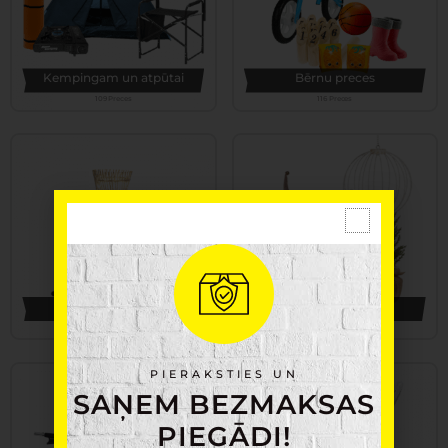
Kempingam un atpūtai
Bērnu preces
109 Preces
116 Preces
Apgaismojums
Ziemassvētki
159 Preces
175 Preces
PIERAKSTIES UN
SAŅEM BEZMAKSAS
PIEGĀDI!