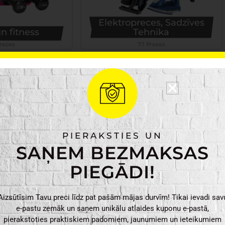
Elektropreces, Sadzīves
n fitness
Tehnika
reces
77 Preces
PIERAKSTIES UN
SAŅEM BEZMAKSAS
PIEGĀDI!
 preces
Apgaismojums
Aizsūtīsim Tavu preci līdz pat pašām mājas durvīm! Tikai ievadi sav
Preces
160 Preces
e-pastu zemāk un saņem unikālu atlaides kuponu e-pastā,
pierakstoties praktiskiem padomiem, jaunumiem un ieteikumiem