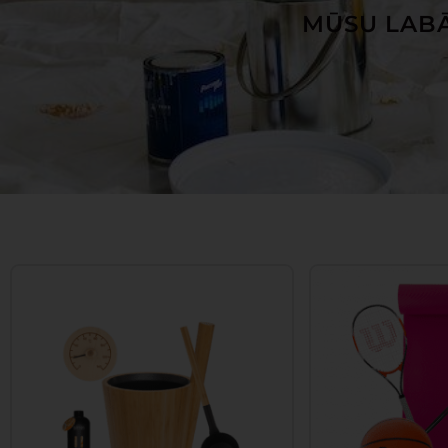
MŪSU LABĀ