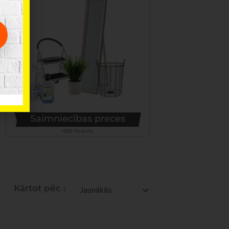
Saimniecības preces
489 Preces