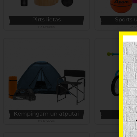
Pirts lietas
Sports u
63 Preces
73 P
Kempingam un atpūtai
Bērnu
112 Preces
119 