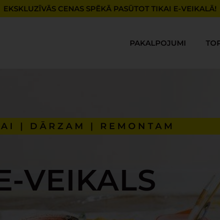
EKSKLUZĪVĀS CENAS SPĒKĀ PASŪTOT TIKAI E-VEIKALĀ!
PAKALPOJUMI
TO
AI | DĀRZAM | REMONTAM
E-VEIKALS