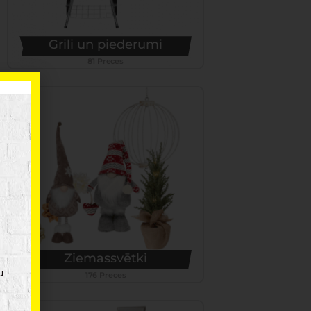
Grili un piederumi
81 Preces
Ziemassvētki
u
176 Preces