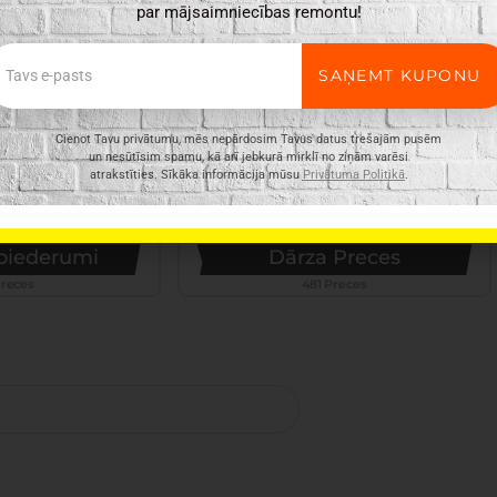
par mājsaimniecības remontu!
ail
SAŅEMT KUPONU
Cienot Tavu privātumu, mēs nepārdosim Tavus datus trešajām pusēm
un nesūtīsim spamu, kā arī jebkurā mirklī no ziņām varēsi
atrakstīties. Sīkāka informācija mūsu
Privātuma Politikā
.
 piederumi
Dārza Preces
Preces
481 Preces