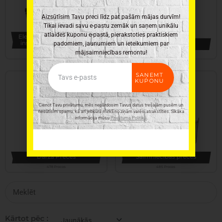
Aizsūtīsim Tavu preci līdz pat pašām mājas durvīm!
Tikai ievadi savu e-pastu zemāk un saņem unikālu
atlaides kuponu e-pastā, pierakstoties praktiskiem
Elektroinstrumenti, rokas
instrumenti un furnitūra
Virtuves piederumi
padomiem, jaunumiem un ieteikumiem par
mājsaimniecības remontu!
345 Preces
331 Preces
Email
SAŅEMT
KUPONU
Cienot Tavu privātumu, mēs nepārdosim Tavus datus trešajām pusēm un
nesūtīsim spamu, kā arī jebkurā mirklī no ziņām varēsi atrakstīties. Sīkāka
informācija mūsu
Privātuma Politikā
.
Dārza Preces
Saimniecības preces
478 Preces
485 Preces