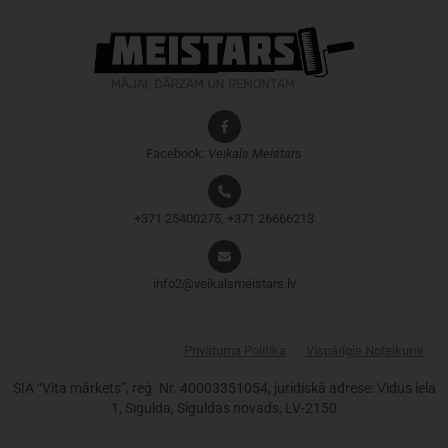
Facebook:
Veikals
Meistars
+371 25400275, +371 26666213
info2@veikalsmeistars.lv
Privātuma Politika
Vispārīgie Noteikumi
SIA “Vita mārkets”, reģ. Nr. 40003351054, juridiskā adrese: Vidus iela
1, Sigulda, Siguldas novads, LV-2150