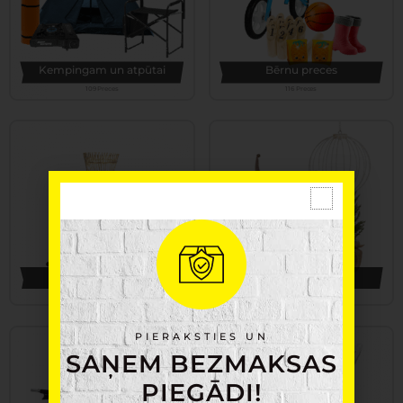
Kempingam un atpūtai
Bērnu preces
109 Preces
116 Preces
Apgaismojums
Ziemassvētki
159 Preces
175 Preces
PIERAKSTIES UN
SAŅEM BEZMAKSAS
PIEGĀDI!