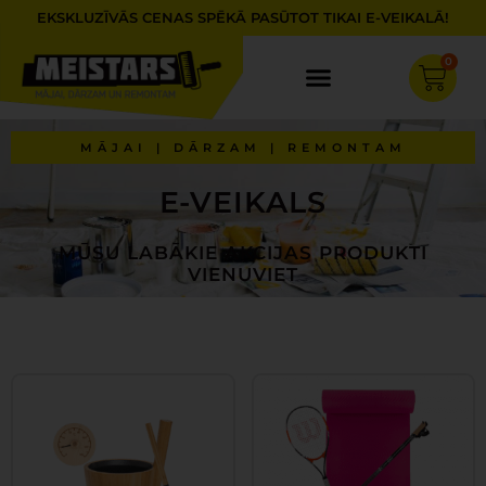
Skip
EKSKLUZĪVĀS CENAS SPĒKĀ PASŪTOT TIKAI E-VEIKALĀ!
to
content
0
Cart
MĀJAI | DĀRZAM | REMONTAM
E-VEIKALS
MŪSU LABĀKIE AKCIJAS PRODUKTI
VIENUVIET