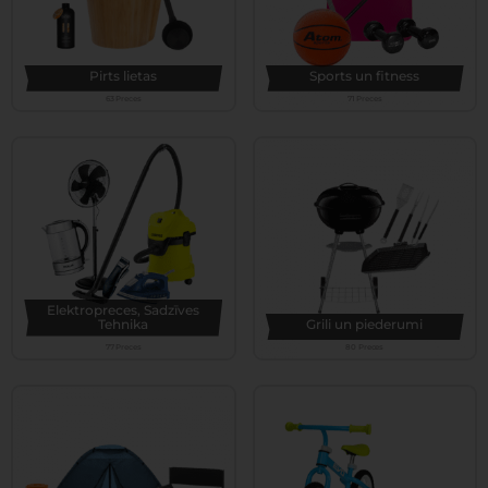
Pirts lietas
Sports un fitness
63 Preces
71 Preces
Elektropreces, Sadzīves
Tehnika
Grili un piederumi
77 Preces
80 Preces