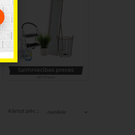
Saimniecības preces
487 Preces