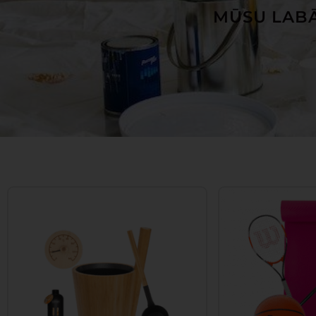
MŪSU LABĀ