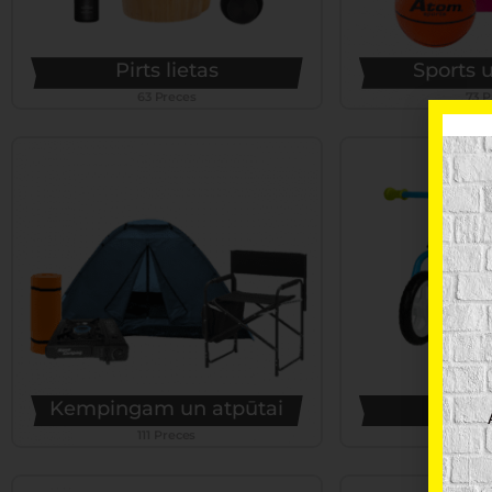
Pirts lietas
Sports u
63 Preces
73 P
Kempingam un atpūtai
Bērnu
111 Preces
119 