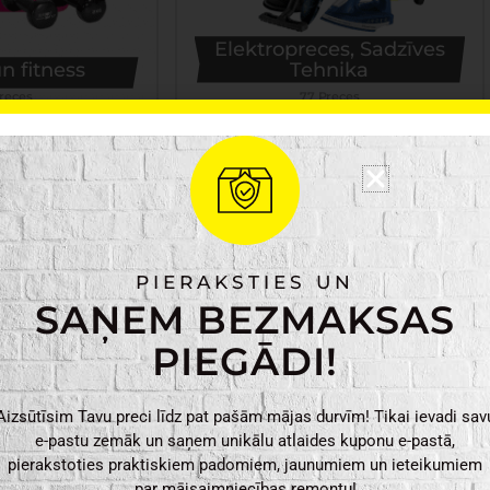
Elektropreces, Sadzīves
n fitness
Tehnika
reces
77 Preces
PIERAKSTIES UN
SAŅEM BEZMAKSAS
PIEGĀDI!
 preces
Apgaismojums
Aizsūtīsim Tavu preci līdz pat pašām mājas durvīm! Tikai ievadi sav
Preces
160 Preces
e-pastu zemāk un saņem unikālu atlaides kuponu e-pastā,
pierakstoties praktiskiem padomiem, jaunumiem un ieteikumiem
par mājsaimniecības remontu!