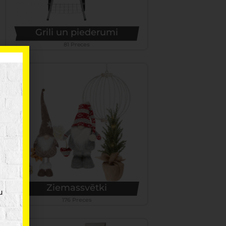
Grili un piederumi
81 Preces
Ziemassvētki
u
176 Preces