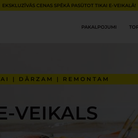
EKSKLUZĪVĀS CENAS SPĒKĀ PASŪTOT TIKAI E-VEIKALĀ!
PAKALPOJUMI
TO
AI | DĀRZAM | REMONTAM
E-VEIKALS