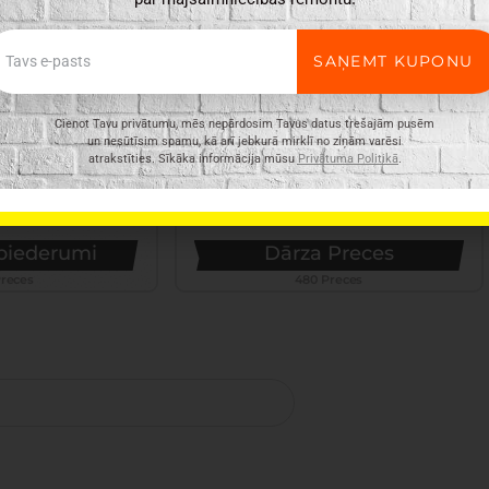
ail
SAŅEMT KUPONU
Cienot Tavu privātumu, mēs nepārdosim Tavus datus trešajām pusēm
un nesūtīsim spamu, kā arī jebkurā mirklī no ziņām varēsi
atrakstīties. Sīkāka informācija mūsu
Privātuma Politikā
.
 piederumi
Dārza Preces
Preces
480 Preces