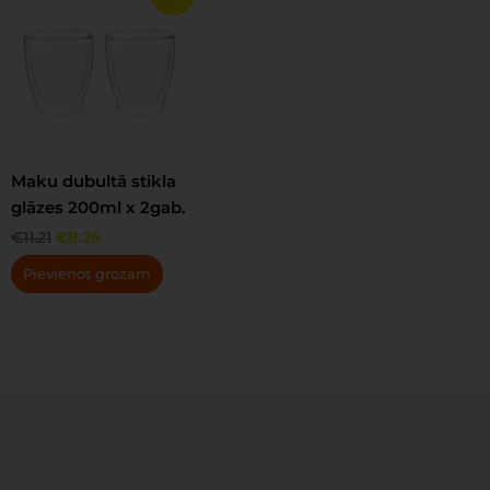
price
price
was:
is:
€11.21.
€8.26.
Maku dubultā stikla
glāzes 200ml x 2gab.
€
11.21
€
8.26
Pievienot grozam