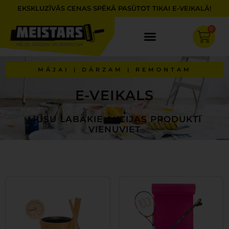
Skip
EKSKLUZĪVĀS CENAS SPĒKĀ PASŪTOT TIKAI E-VEIKALĀ!
to
content
0
Cart
MĀJAI | DĀRZAM | REMONTAM
E-VEIKALS
MŪSU LABĀKIE AKCIJAS PRODUKTI
VIENUVIET