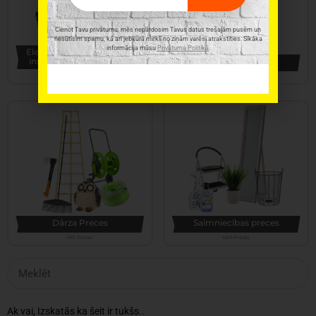
Cienot Tavu privātumu, mēs nepārdosim Tavus datus trešajām pusēm un
nesūtīsim spamu, kā arī jebkurā mirklī no ziņām varēsi atrakstīties. Sīkāka
informācija mūsu
Privātuma Politikā
.
Elektroinstrumenti, rokas
instrumenti un furnitūra
Virtuves piederumi
346 Preces
331 Preces
Dārza Preces
Saimniecības preces
481 Preces
489 Preces
Ak vai, Izskatās ka šeit ir tukšs..