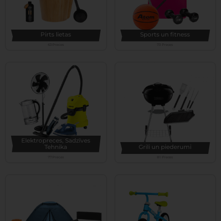
Pirts lietas
Sports un fitness
63 Preces
73 Preces
Elektropreces, Sadzīves
Tehnika
Grili un piederumi
77 Preces
81 Preces