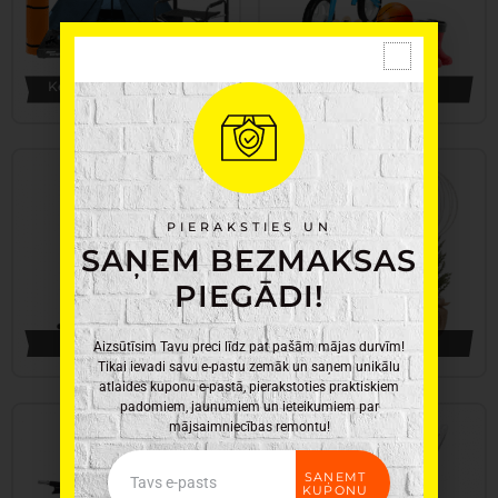
Kempingam un atpūtai
Bērnu preces
112 Preces
119 Preces
PIERAKSTIES UN
SAŅEM BEZMAKSAS
PIEGĀDI!
Apgaismojums
Ziemassvētki
Aizsūtīsim Tavu preci līdz pat pašām mājas durvīm!
160 Preces
176 Preces
Tikai ievadi savu e-pastu zemāk un saņem unikālu
atlaides kuponu e-pastā, pierakstoties praktiskiem
padomiem, jaunumiem un ieteikumiem par
mājsaimniecības remontu!
Email
SAŅEMT
KUPONU