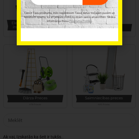
Cienot Tavu privātumu, mēs nepārdosim Tavus datus trešajām pusēm un
nesūtīsim spamu, kā arī jebkurā mirklī no ziņām varēsi atrakstīties. Sīkāka
informācija mūsu
Privātuma Politikā
.
Elektroinstrumenti, rokas
instrumenti un furnitūra
Virtuves piederumi
345 Preces
331 Preces
Dārza Preces
Saimniecības preces
478 Preces
485 Preces
Ak vai, Izskatās ka šeit ir tukšs..