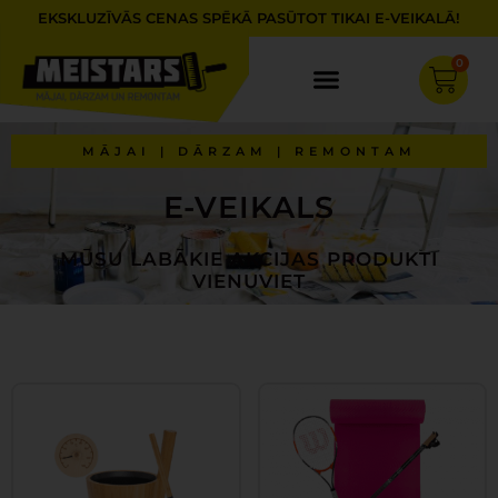
Skip
EKSKLUZĪVĀS CENAS SPĒKĀ PASŪTOT TIKAI E-VEIKALĀ!
to
content
0
Cart
MĀJAI | DĀRZAM | REMONTAM
E-VEIKALS
MŪSU LABĀKIE AKCIJAS PRODUKTI
VIENUVIET