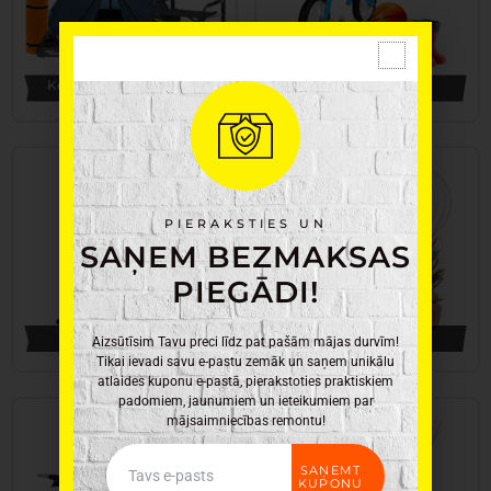
Kempingam un atpūtai
Bērnu preces
109 Preces
116 Preces
PIERAKSTIES UN
SAŅEM BEZMAKSAS
PIEGĀDI!
Apgaismojums
Ziemassvētki
Aizsūtīsim Tavu preci līdz pat pašām mājas durvīm!
159 Preces
175 Preces
Tikai ievadi savu e-pastu zemāk un saņem unikālu
atlaides kuponu e-pastā, pierakstoties praktiskiem
padomiem, jaunumiem un ieteikumiem par
mājsaimniecības remontu!
Email
SAŅEMT
KUPONU