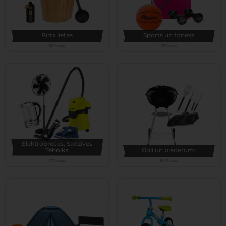
Pirts lietas
Sports un fitness
63 Preces
71 Preces
Elektropreces, Sadzīves
Tehnika
Grili un piederumi
77 Preces
80 Preces