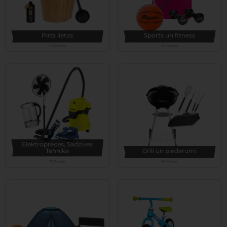
Pirts lietas
Sports un fitness
63 Preces
73 Preces
Elektropreces, Sadzīves
Tehnika
Grili un piederumi
77 Preces
81 Preces