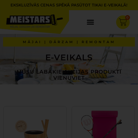
Skip
EKSKLUZĪVĀS CENAS SPĒKĀ PASŪTOT TIKAI E-VEIKALĀ!
to
content
0
Cart
MĀJAI | DĀRZAM | REMONTAM
E-VEIKALS
MŪSU LABĀKIE AKCIJAS PRODUKTI
VIENUVIET