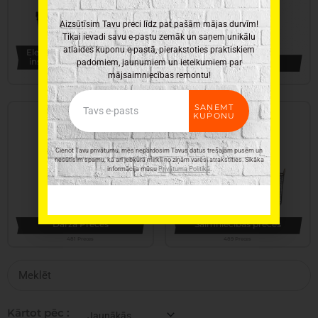
Aizsūtīsim Tavu preci līdz pat pašām mājas durvīm!
Tikai ievadi savu e-pastu zemāk un saņem unikālu
atlaides kuponu e-pastā, pierakstoties praktiskiem
Elektroinstrumenti, rokas
instrumenti un furnitūra
Virtuves piederumi
padomiem, jaunumiem un ieteikumiem par
mājsaimniecības remontu!
346 Preces
331 Preces
Email
SAŅEMT
KUPONU
Cienot Tavu privātumu, mēs nepārdosim Tavus datus trešajām pusēm un
nesūtīsim spamu, kā arī jebkurā mirklī no ziņām varēsi atrakstīties. Sīkāka
informācija mūsu
Privātuma Politikā
.
Dārza Preces
Saimniecības preces
481 Preces
489 Preces