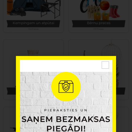
Kempingam un atpūtai
Bērnu preces
112 Preces
119 Preces
Apgaismojums
Ziemassvētki
160 Preces
176 Preces
PIERAKSTIES UN
SAŅEM BEZMAKSAS
PIEGĀDI!