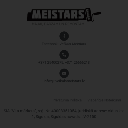
Facebook:
Veikals
Meistars
+371 25400275, +371 26666213
info2@veikalsmeistars.lv
Privātuma Politika
Vispārīgie Noteikumi
SIA “Vita mārkets”, reģ. Nr. 40003351054, juridiskā adrese: Vidus iela
1, Sigulda, Siguldas novads, LV-2150