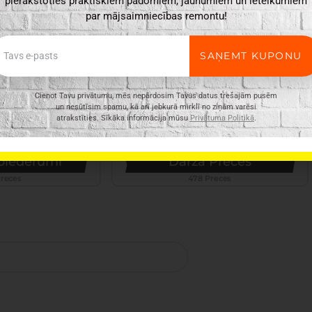
pierakstoties praktiskiem padomiem, jaunumiem un ieteikumiem
par mājsaimniecības remontu!
ail
SAŅEMT KUPONU
Cienot Tavu privātumu, mēs nepārdosim Tavus datus trešajām pusēm
un nesūtīsim spamu, kā arī jebkurā mirklī no ziņām varēsi
atrakstīties. Sīkāka informācija mūsu
Privātuma Politikā
.
 piederumi
Dārza Preces
Preces
478 Preces