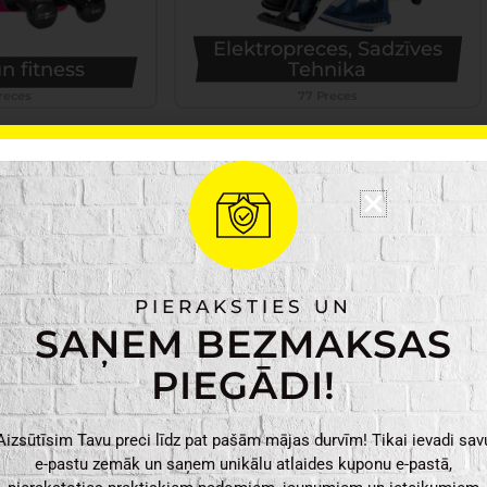
Elektropreces, Sadzīves
n fitness
Tehnika
reces
77 Preces
PIERAKSTIES UN
SAŅEM BEZMAKSAS
PIEGĀDI!
 preces
Apgaismojums
Preces
159 Preces
Aizsūtīsim Tavu preci līdz pat pašām mājas durvīm! Tikai ievadi sav
e-pastu zemāk un saņem unikālu atlaides kuponu e-pastā,