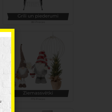
Grili un piederumi
80 Preces
Ziemassvētki
175 Preces
u