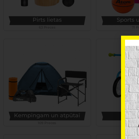
Pirts lietas
Sports u
63 Preces
71 P
Kempingam un atpūtai
Bērnu
109 Preces
116 