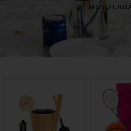
MŪSU LABĀ