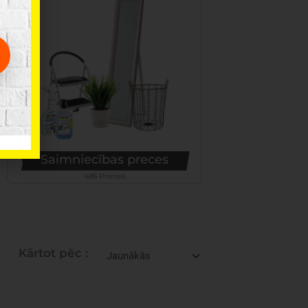
Saimniecības preces
485 Preces