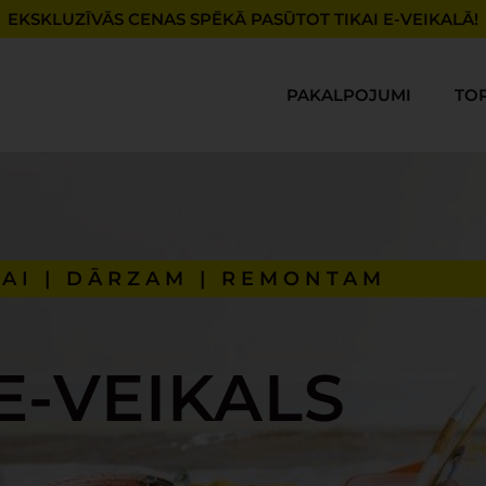
EKSKLUZĪVĀS CENAS SPĒKĀ PASŪTOT TIKAI E-VEIKALĀ!
PAKALPOJUMI
TO
AI | DĀRZAM | REMONTAM
E-VEIKALS