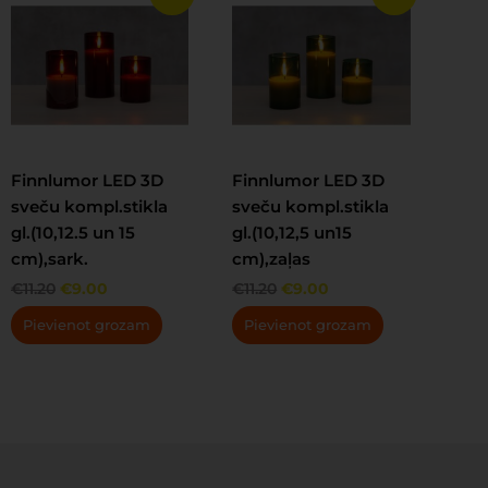
price
price
price
price
was:
is:
was:
is:
€11.20.
€9.00.
€11.20.
€9.00.
Finnlumor LED 3D
Finnlumor LED 3D
sveču kompl.stikla
sveču kompl.stikla
gl.(10,12.5 un 15
gl.(10,12,5 un15
cm),sark.
cm),zaļas
€
11.20
€
9.00
€
11.20
€
9.00
Pievienot grozam
Pievienot grozam