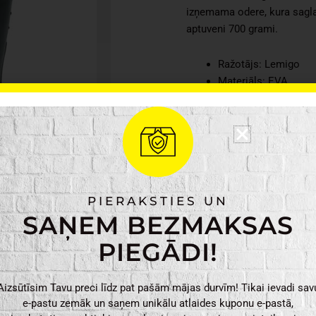
izņemama odere, kura sagla
aptuveni 700 grami.
Ražotājs: Lemigo
Materiāls: EVA
Krāsa: Zaļa
Izmēri: 41-50
Zābaki
Izmērs
PIERAKSTIES UN
Grenlander
SAŅEM BEZMAKSAS
EVA862
PIEGĀDI!
daudzums
PIEVIENO
Aizsūtīsim Tavu preci līdz pat pašām mājas durvīm! Tikai ievadi sav
e-pastu zemāk un saņem unikālu atlaides kuponu e-pastā,