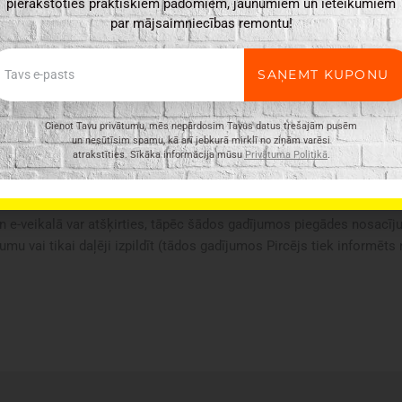
pierakstoties praktiskiem padomiem, jaunumiem un ieteikumiem
par mājsaimniecības remontu!
ail
SAŅEMT KUPONU
kiem ir laba siltumizolācija,
Cienot Tavu privātumu, mēs nepārdosim Tavus datus trešajām pusēm
un nesūtīsim spamu, kā arī jebkurā mirklī no ziņām varēsi
atrakstīties. Sīkāka informācija mūsu
Privātuma Politikā
.
ir vispārīgs, tajā ne vienmēr ir minētas visas produkta īpašības. Pr
n e-veikalā var atšķirties, tāpēc šādos gadījumos piegādes nosacījum
umu vai tikai daļēji izpildīt (tādos gadījumos Pircējs tiek informēts