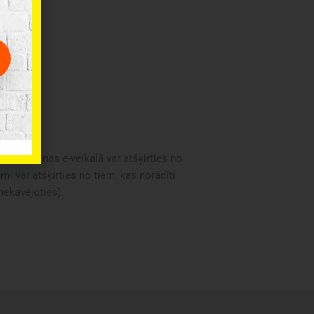
oduktu cenas e-veikalā var atšķirties no
i var atšķirties no tiem, kas norādīti
 nekavējoties).