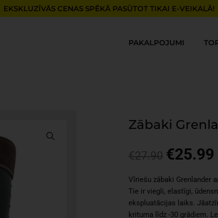
EKSKLUZĪVĀS CENAS SPĒKĀ PASŪTOT TIKAI E-VEIKALĀ!
PAKALPOJUMI
TO
Zābaki Grenl
€
25.99
Original
€
27.90
price
was:
i
Vīriešu zābaki Grenlander a
€27.90.
Tie ir viegli, elastīgi, ūden
ekspluatācijas laiks. Jāatz
krituma līdz -30 grādiem. L