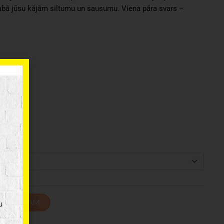
bā jūsu kājām siltumu un sausumu. Viena pāra svars –
T GROZAM
u