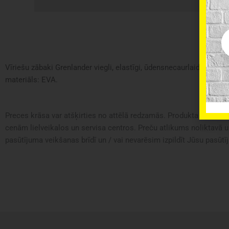
Em
Vīriešu zābaki Grenlander viegli, elastīgi, ūdensnecaurlaidīgi. Zāba
materiāls: EVA.
Preces krāsa var atšķirties no attēlā redzamās. Produkta apraksts 
cenām lielveikalos un servisa centros. Preču atlikums noliktavā u
pasūtījuma veikšanas brīdī un / vai nevarēsim izpildīt Jūsu pasūtīj