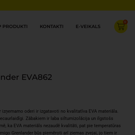
0
Cart
P PRODUKTI
KONTAKTI
E-VEIKALS
ander EVA862
Current
price
s:
r izņemamo oderi ir izgatavoti no kvalitatīva EVA materiāla.
€25.99.
snecaurlaidīgi. Zābakiem ir laba siltumizolācija un ilgstošs
īmē, ka EVA materiāls nezaudē kvalitāti, pat pie temperatūras
emigo Grenlander būs piemēroti arī ziemas zvejai, jo tiem ir