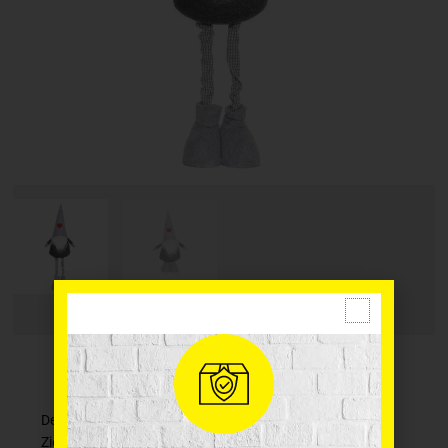
Dekoratīvais Ziemassvētku filca rūķis, ienes istabā
Ziemassvētku noskaņu un kalpo kā lieliska dekorācija.