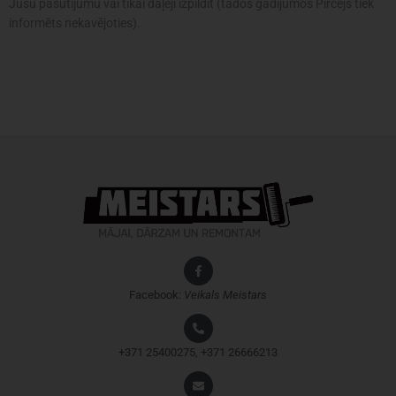
Jūsu pasūtījumu vai tikai daļēji izpildīt (tādos gadījumos Pircējs tiek
informēts nekavējoties).
Facebook:
Veikals
Meistars
+371 25400275, +371 26666213