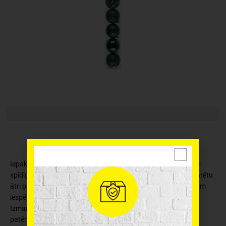
Iepakojumā ir 9 egles bumbas ar četrām dažādām apdarēm –
spīdīgas, mirdzošas matētas un ar mežģīnes rakstu, lai jūs varētu
ātri papildināt savu dekorāciju kolekciju un dekorēt ar vairākām
iespējām. Iepriekš piestiprinātas piekarināšanas aukliņas.
Izmantotais materiāls ir 55% pārstrādāta plastmasa no
patērētājiem un rūpnieciskajiem atkritumiem.