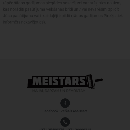
tāpēc šādos gadījumos piegādes nosacījumi var atšķirties no tiem,
kas norādīti pasūtījuma veikšanas brīdī un / vai nevarēsim izpildīt
Jūsu pasūtījumu vai tikai daļēji izpildīt (tādos gadījumos Pircējs tiek
informēts nekavējoties).
Facebook:
Veikals
Meistars
+371 25400275, +371 26666213