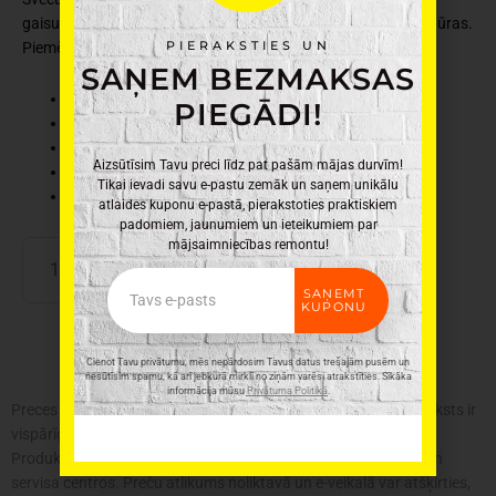
gaisu un liek rotājuma augšdaļai griezties. Skaistas briežu figūras.
PIERAKSTIES UN
Piemērots tējas svecei. Augstums 19,5 cm.
SAŅEM BEZMAKSAS
Ražotājs: Winteria
PIEGĀDI!
Materiāls: Nerūsējošais tērauds
Krāsa: Sudraba
Aizsūtīsim Tavu preci līdz pat pašām mājas durvīm!
Svars: 0.09 kg
Tikai ievadi savu e-pastu zemāk un saņem unikālu
Izmēri: 10.5 x 10.5 x 19.5 cm
atlaides kuponu e-pastā, pierakstoties praktiskiem
padomiem, jaunumiem un ieteikumiem par
mājsaimniecības remontu!
Winteria
PIEVIENOT GROZAM
Dekors
Email
SAŅEMT
svečturis-
KUPONU
karuselis,
sudraba
Cienot Tavu privātumu, mēs nepārdosim Tavus datus trešajām pusēm un
daudzums
nesūtīsim spamu, kā arī jebkurā mirklī no ziņām varēsi atrakstīties. Sīkāka
informācija mūsu
Privātuma Politikā
.
Preces krāsa var atšķirties no attēlā redzamās. Produkta apraksts ir
vispārīgs, tajā ne vienmēr ir minētas visas produkta īpašības.
Produktu cenas e-veikalā var atšķirties no cenām lielveikalos un
servisa centros. Preču atlikums noliktavā un e-veikalā var atšķirties,