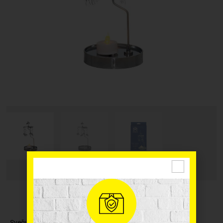
Sveču karuselis ir skaista noskaņojuma radītājs. Sveces silda