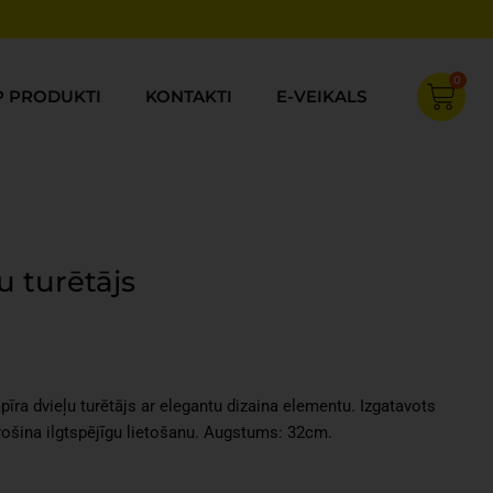
0
Cart
P PRODUKTI
KONTAKTI
E-VEIKALS
u turētājs
rent
ce
pīra dvieļu turētājs ar elegantu dizaina elementu. Izgatavots
80.
rošina ilgtspējīgu lietošanu. Augstums: 32cm.