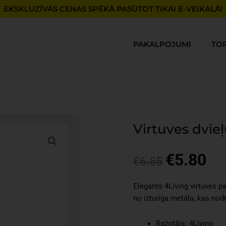
EKSKLUZĪVĀS CENAS SPĒKĀ PASŪTOT TIKAI E-VEIKALĀ!
PAKALPOJUMI
TO
Virtuves dvieļ
€
5.80
Original
Cur
€
6.55
price
pri
was:
is:
Elegants 4Living virtuves pa
€6.55.
€5.
no izturīga metāla, kas nod
Ražotājs: 4Living