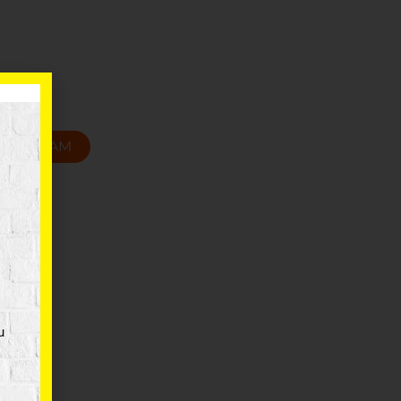
cm
T GROZAM
u