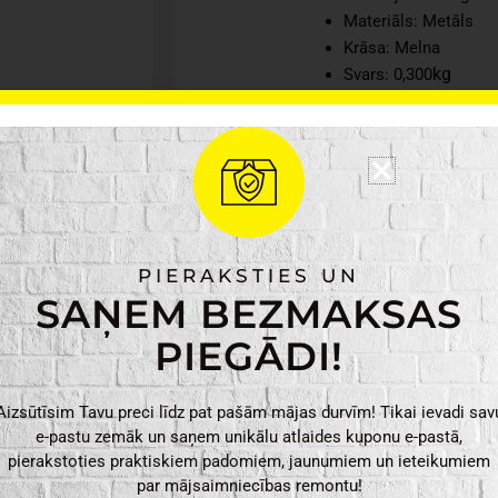
Materiāls: Metāls
Krāsa: Melna
kg
Svars: 0,300
Izmēri: 16 x 16 x 32
Virtuves
PIEVIENO
dvieļu
turētājs
daudzums
PIERAKSTIES UN
SAŅEM BEZMAKSAS
PIEGĀDI!
Aizsūtīsim Tavu preci līdz pat pašām mājas durvīm! Tikai ievadi sav
e-pastu zemāk un saņem unikālu atlaides kuponu e-pastā,
pierakstoties praktiskiem padomiem, jaunumiem un ieteikumiem
par mājsaimniecības remontu!