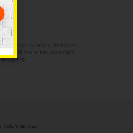
oduktu cenas e-veikalā var atšķirties no
i var atšķirties no tiem, kas norādīti
 nekavējoties).
k:
Veikals
Meistars