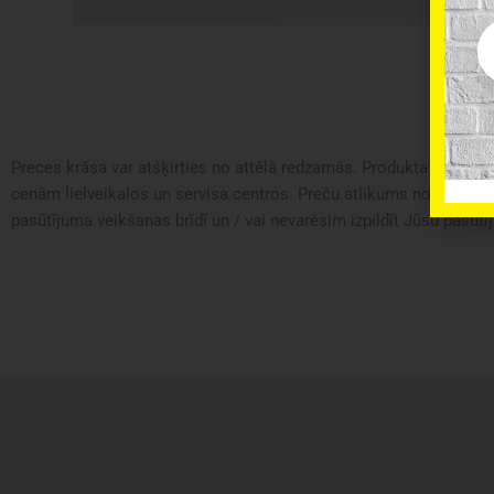
Em
Preces krāsa var atšķirties no attēlā redzamās. Produkta apraksts 
cenām lielveikalos un servisa centros. Preču atlikums noliktavā u
pasūtījuma veikšanas brīdī un / vai nevarēsim izpildīt Jūsu pasūtīj