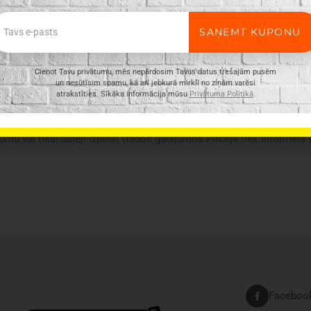
ail
SAŅEMT KUPONU
Cienot Tavu privātumu, mēs nepārdosim Tavus datus trešajām pusēm
un nesūtīsim spamu, kā arī jebkurā mirklī no ziņām varēsi
atrakstīties. Sīkāka informācija mūsu
Privātuma Politikā
.
ir vispārīgs, tajā ne vienmēr ir minētas visas produkta īpašības. Pr
n e-veikalā var atšķirties, tāpēc šādos gadījumos piegādes nosacījum
umu vai tikai daļēji izpildīt (tādos gadījumos Pircējs tiek informēts
Faceboo