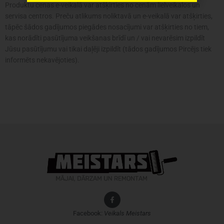
Produktu cenas e-veikalā var atšķirties no cenām lielveikalos un
servisa centros. Preču atlikums noliktavā un e-veikalā var atšķirties,
tāpēc šādos gadījumos piegādes nosacījumi var atšķirties no tiem,
kas norādīti pasūtījuma veikšanas brīdī un / vai nevarēsim izpildīt
Jūsu pasūtījumu vai tikai daļēji izpildīt (tādos gadījumos Pircējs tiek
informēts nekavējoties).
Facebook:
Veikals
Meistars