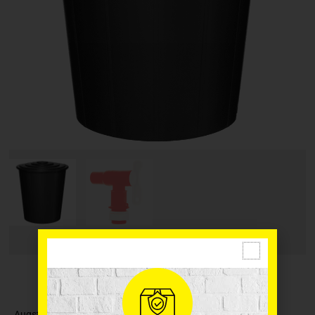
Augstas kvalitātes plastmasas ūdens tvertne ar krānu, ideāli