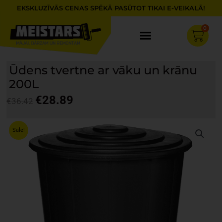
Skip
EKSKLUZĪVĀS CENAS SPĒKĀ PASŪTOT TIKAI E-VEIKALĀ!
to
content
0
Cart
Ūdens tvertne ar vāku un krānu
200L
€
28.89
€
36.42
Original
Current
price
price
Sale!
was:
is:
€36.42.
€28.89.