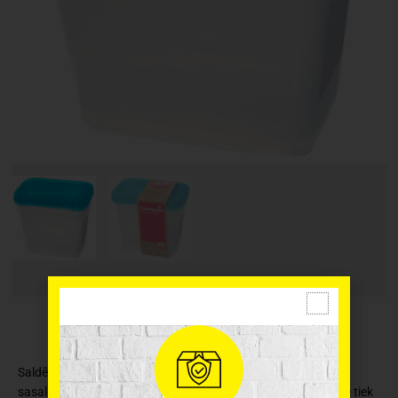
Saldēšanas trauki ar vākiem. Piemēroti gan produktu
sasaldēšanai, gan uzglabāšanai. Transportējot produktus tie tiek