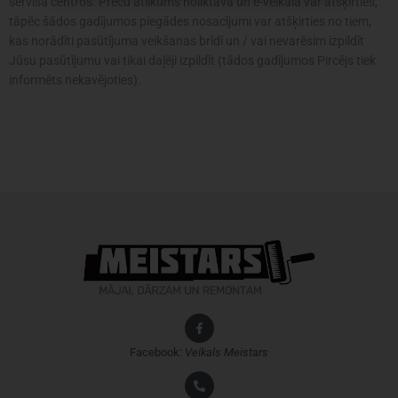
servisa centros. Preču atlikums noliktavā un e-veikalā var atšķirties,
tāpēc šādos gadījumos piegādes nosacījumi var atšķirties no tiem,
kas norādīti pasūtījuma veikšanas brīdī un / vai nevarēsim izpildīt
Jūsu pasūtījumu vai tikai daļēji izpildīt (tādos gadījumos Pircējs tiek
informēts nekavējoties).
Facebook:
Veikals
Meistars