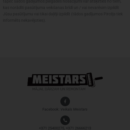
tāpēc šādos gadījumos piegādes nosacījumi var atšķirties no tiem,
kas norādīti pasūtījuma veikšanas brīdī un / vai nevarēsim izpildīt
Jūsu pasūtījumu vai tikai daļēji izpildīt (tādos gadījumos Pircējs tiek
informēts nekavējoties).
Facebook:
Veikals
Meistars
+371 25400275, +371 26666213