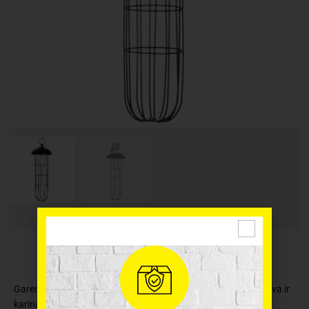
Garena putnu barotava savvaļas putniem ar jumtiņu. Barotava ir
karināma, to varat piekarināt netālu no loga un vērot putnu