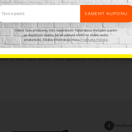
ail
SAŅEMT KUPONU
Cienot Tavu privātumu, mēs nepārdosim Tavus datus trešajām pusēm
un nesūtīsim spamu, kā arī jebkurā mirklī no ziņām varēsi
atrakstīties. Sīkāka informācija mūsu
Privātuma Politikā
.
ir vispārīgs, tajā ne vienmēr ir minētas visas produkta īpašības. Pr
n e-veikalā var atšķirties, tāpēc šādos gadījumos piegādes nosacījum
umu vai tikai daļēji izpildīt (tādos gadījumos Pircējs tiek informēts
Faceboo