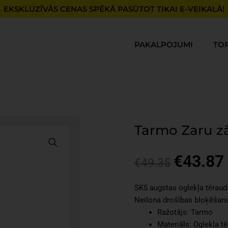
EKSKLUZĪVĀS CENAS SPĒKĀ PASŪTOT TIKAI E-VEIKALĀ!
PAKALPOJUMI
TO
Tarmo Zaru zā
€
43.87
Original
€
49.35
price
was:
i
SK5 augstas oglekļa tērauda 
€49.35.
Neilona drošības bloķēšan
Ražotājs: Tarmo
Materiāls: Oglekļa tē