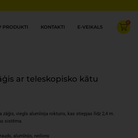
0
Cart
P PRODUKTI
KONTAKTI
E-VEIKALS
ģis ar teleskopisko kātu
Current
price
s:
zāģis, viegls alumīnija rokturis, kas stiepjas līdz 2,4 m.
€43.87.
as sistēma.
rauds, alumīnijs, neilons