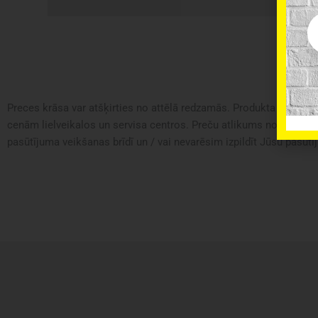
Em
Preces krāsa var atšķirties no attēlā redzamās. Produkta apraksts 
cenām lielveikalos un servisa centros. Preču atlikums noliktavā u
pasūtījuma veikšanas brīdī un / vai nevarēsim izpildīt Jūsu pasūtīj