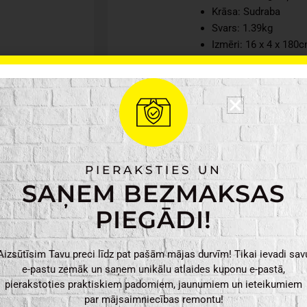
Krāsa: Sudraba
Svars: 1.39kg
Izmēri: 16 x 4 x 180
Tarmo
PIEVIENO
Zaru
zāģis
PIERAKSTIES UN
ar
SAŅEM BEZMAKSAS
teleskopisko
kātu
PIEGĀDI!
daudzums
Aizsūtīsim Tavu preci līdz pat pašām mājas durvīm! Tikai ievadi sav
e-pastu zemāk un saņem unikālu atlaides kuponu e-pastā,
pierakstoties praktiskiem padomiem, jaunumiem un ieteikumiem
par mājsaimniecības remontu!