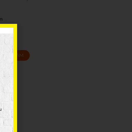
cm
T GROZAM
u