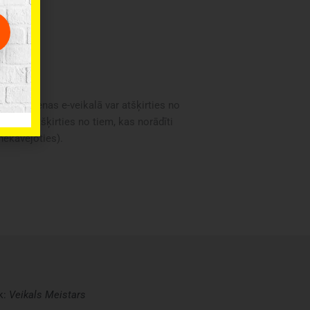
oduktu cenas e-veikalā var atšķirties no
i var atšķirties no tiem, kas norādīti
 nekavējoties).
k:
Veikals
Meistars