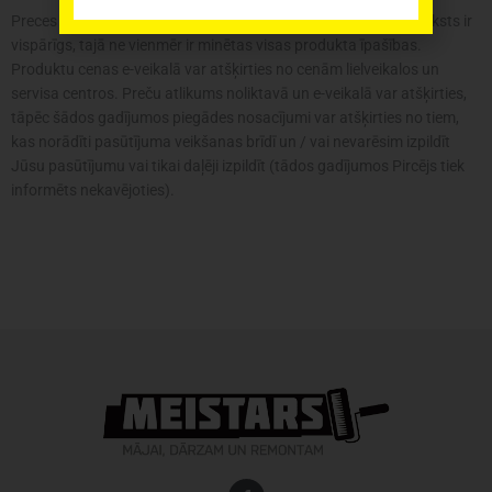
Preces krāsa var atšķirties no attēlā redzamās. Produkta apraksts ir
vispārīgs, tajā ne vienmēr ir minētas visas produkta īpašības.
Produktu cenas e-veikalā var atšķirties no cenām lielveikalos un
servisa centros. Preču atlikums noliktavā un e-veikalā var atšķirties,
tāpēc šādos gadījumos piegādes nosacījumi var atšķirties no tiem,
kas norādīti pasūtījuma veikšanas brīdī un / vai nevarēsim izpildīt
Jūsu pasūtījumu vai tikai daļēji izpildīt (tādos gadījumos Pircējs tiek
informēts nekavējoties).