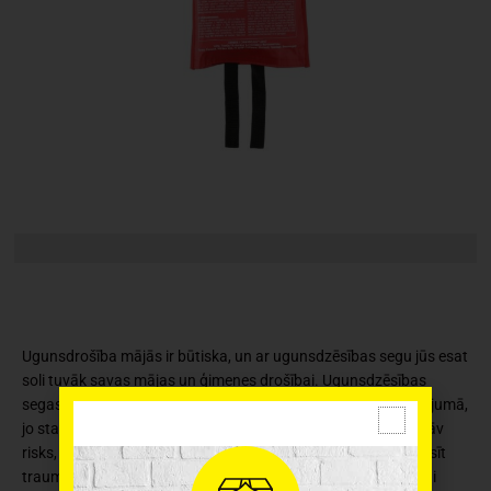
Ugunsdrošība mājās ir būtiska, un ar ugunsdzēsības segu jūs esat
soli tuvāk savas mājas un ģimenes drošībai. Ugunsdzēsības
segas jāizmanto visu skaidu, eļļas un tauku ugunsgrēku gadījumā,
jo standarta ugunsdzēšamo aparātu nav droši lietot, jo pastāv
risks, ka var izsmidzināt degošo eļļu un izplatīt uguni vai izraisīt
traumas. Ugunsdzēsības sega ir viegli lietojama. Ja mājās vai