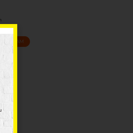
m
T GROZAM
u