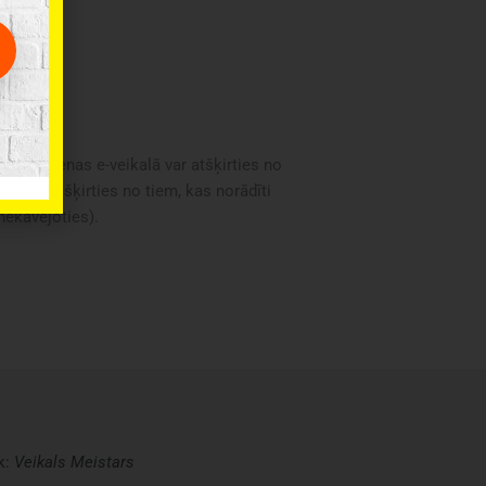
oduktu cenas e-veikalā var atšķirties no
i var atšķirties no tiem, kas norādīti
 nekavējoties).
k:
Veikals
Meistars