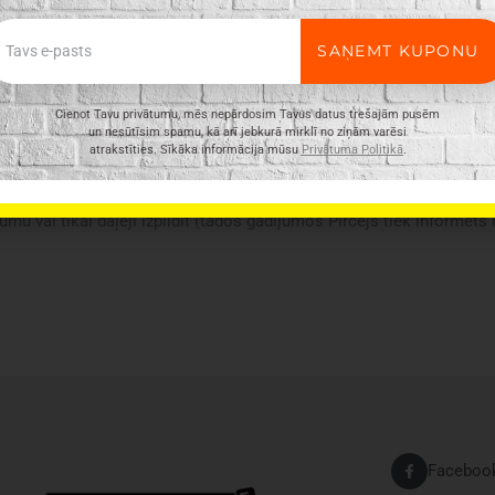
ail
SAŅEMT KUPONU
Cienot Tavu privātumu, mēs nepārdosim Tavus datus trešajām pusēm
un nesūtīsim spamu, kā arī jebkurā mirklī no ziņām varēsi
atrakstīties. Sīkāka informācija mūsu
Privātuma Politikā
.
ir vispārīgs, tajā ne vienmēr ir minētas visas produkta īpašības. Pr
n e-veikalā var atšķirties, tāpēc šādos gadījumos piegādes nosacījum
umu vai tikai daļēji izpildīt (tādos gadījumos Pircējs tiek informēts
Faceboo