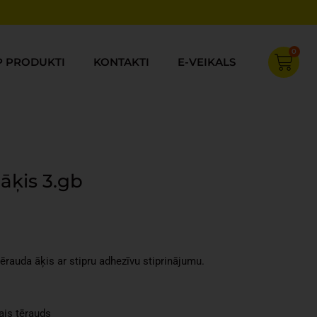
0
Cart
P PRODUKTI
KONTAKTI
E-VEIKALS
āķis 3.gb
rent
ce
rauda āķis ar stipru adhezīvu stiprinājumu.
94.
ais tērauds