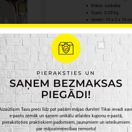
Krāsa: sudraba
Svars: 0.03 kg
Izmēri: 15 x 2 x 10 c
Tarmo
PIEVIENO
Sienas
āķis
3.gb
daudzums
PIERAKSTIES UN
SAŅEM BEZMAKSAS
PIEGĀDI!
Aizsūtīsim Tavu preci līdz pat pašām mājas durvīm! Tikai ievadi sav
e-pastu zemāk un saņem unikālu atlaides kuponu e-pastā,
pierakstoties praktiskiem padomiem, jaunumiem un ieteikumiem
par mājsaimniecības remontu!