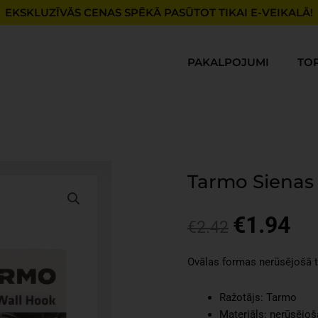
EKSKLUZĪVĀS CENAS SPĒKĀ PASŪTOT TIKAI E-VEIKALĀ!
PAKALPOJUMI
TO
Tarmo Sienas 
€
1.94
Original
Cur
€
2.42
price
pri
was:
is:
Ovālas formas nerūsējošā tē
€2.42.
€1.
Ražotājs: Tarmo
Materiāls: nerūsējoš