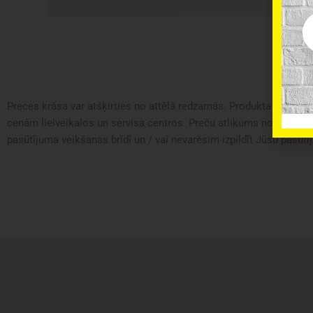
Em
Preces krāsa var atšķirties no attēlā redzamās. Produkta apraksts 
cenām lielveikalos un servisa centros. Preču atlikums noliktavā u
pasūtījuma veikšanas brīdī un / vai nevarēsim izpildīt Jūsu pasūtīj