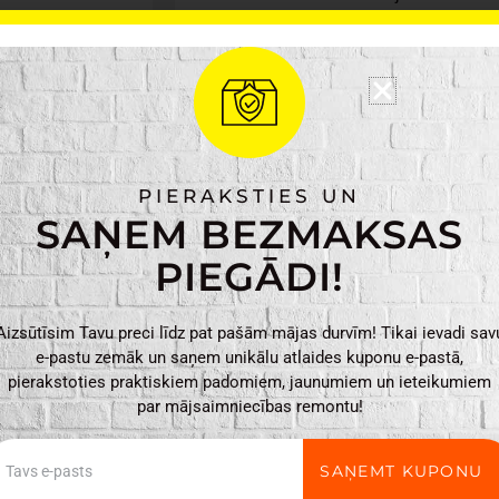
Materiāls: PVC
Krāsa: sarkana, zila, 
Svars: 0.09 kg
Izmēri: 14 x 2 x 23 c
Tarmo
PIEVIENO
PIERAKSTIES UN
PVC
SAŅEM BEZMAKSAS
līmlentu
komplekts
PIEGĀDI!
daudzums
Aizsūtīsim Tavu preci līdz pat pašām mājas durvīm! Tikai ievadi sav
e-pastu zemāk un saņem unikālu atlaides kuponu e-pastā,
pierakstoties praktiskiem padomiem, jaunumiem un ieteikumiem
par mājsaimniecības remontu!
ail
SAŅEMT KUPONU