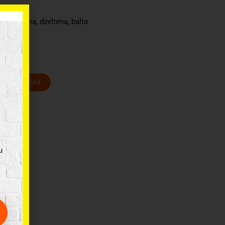
zaļa, melna, dzeltena, balta
m
T GROZAM
u