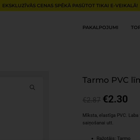
EKSKLUZĪVĀS CENAS SPĒKĀ PASŪTOT TIKAI E-VEIKALĀ!
PAKALPOJUMI
TO
Tarmo PVC lī
€
2.30
Original
Cur
€
2.87
price
pri
was:
is:
Mīksta, elastīga PVC. Laba v
€2.87.
€2.
saiņošanai utt.
Ražotājs: Tarmo