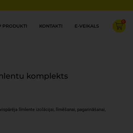
0
Cart
P PRODUKTI
KONTAKTI
E-VEIKALS
mlentu komplekts
rent
ce
ispārēja līmlente izolācijai, līmēšanai, pagarināšanai,
30.