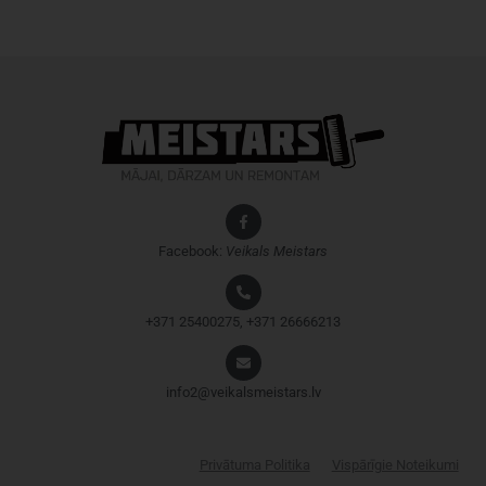
Facebook:
Veikals
Meistars
+371 25400275, +371 26666213
info2@veikalsmeistars.lv
Privātuma Politika
Vispārīgie Noteikumi