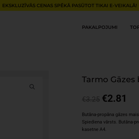
EKSKLUZĪVĀS CENAS SPĒKĀ PASŪTOT TIKAI E-VEIKALĀ!
PAKALPOJUMI
TO
Tarmo Gāzes 
€
2.81
Original
Cur
€
3.25
price
pri
was:
is:
Butāna-propāna gāzes maisī
€3.25.
€2.
Spiediena vārsts. Butāna-p
kasetne A4.