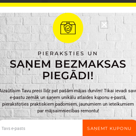
Ražotājs: Tarmo
Materiāls: Butāna un
Svars: 0.32 kg
Izmēri: 6.8 x 6.8 x 2
Tarmo
PIEVIENO
PIERAKSTIES UN
Gāzes
SAŅEM BEZMAKSAS
balons
220g
PIEGĀDI!
daudzums
Aizsūtīsim Tavu preci līdz pat pašām mājas durvīm! Tikai ievadi sav
e-pastu zemāk un saņem unikālu atlaides kuponu e-pastā,
pierakstoties praktiskiem padomiem, jaunumiem un ieteikumiem
par mājsaimniecības remontu!
ail
SAŅEMT KUPONU