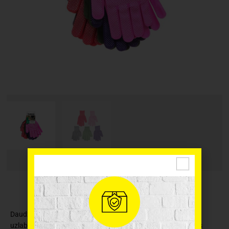
Daudzfunkcionāli cimdi ar PVC punktiem plaukstas pusē, lai
uzlabotu saķeri. Atbilstoši standarta EN 420 prasībām. Viens