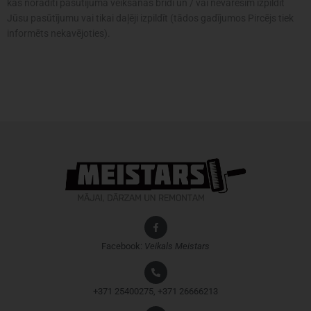
kas norādīti pasūtījuma veikšanas brīdī un / vai nevarēsim izpildīt
Jūsu pasūtījumu vai tikai daļēji izpildīt (tādos gadījumos Pircējs tiek
informēts nekavējoties).
Facebook:
Veikals
Meistars
+371 25400275, +371 26666213