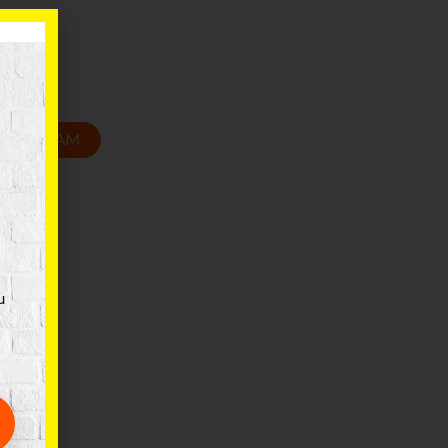
T GROZAM
u