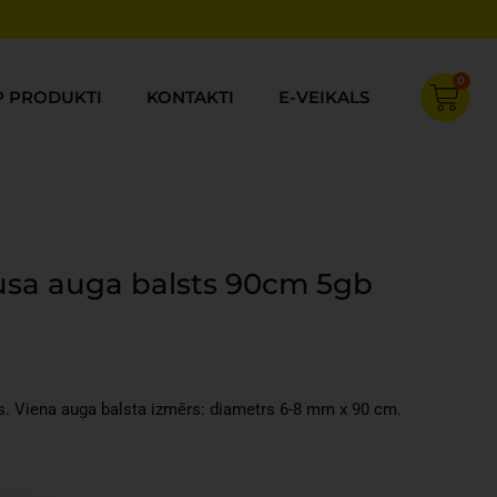
0
Cart
P PRODUKTI
KONTAKTI
E-VEIKALS
a auga balsts 90cm 5gb
rent
ce
. Viena auga balsta izmērs: diametrs 6-8 mm x 90 cm.
92.