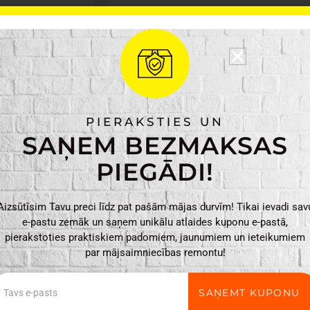
Krāsa: Dabiska
Svars: 0.06 kg
Izmēri: 3 x 3 x 90 cm
Tarmo
PIEVIENO
Bambusa
PIERAKSTIES UN
auga
SAŅEM BEZMAKSAS
balsts
90cm
PIEGĀDI!
5gb
daudzums
Aizsūtīsim Tavu preci līdz pat pašām mājas durvīm! Tikai ievadi sav
e-pastu zemāk un saņem unikālu atlaides kuponu e-pastā,
pierakstoties praktiskiem padomiem, jaunumiem un ieteikumiem
par mājsaimniecības remontu!
ail
SAŅEMT KUPONU