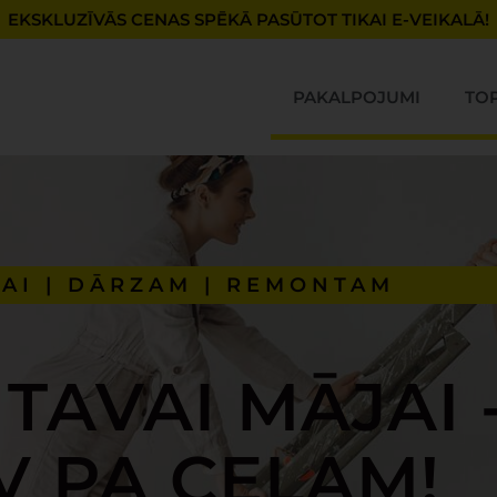
EKSKLUZĪVĀS CENAS SPĒKĀ PASŪTOT TIKAI E-VEIKALĀ!
PAKALPOJUMI
TO
AI | DĀRZAM | REMONTAM
 TAVAI MĀJAI 
V PA CEĻAM!