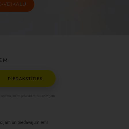
E-VEIKALU
ŅEM
PIERAKSTĪTIES
pamu, kā arī jebkurā mirklī no ziņām
kcijām un piedāvājumiem!