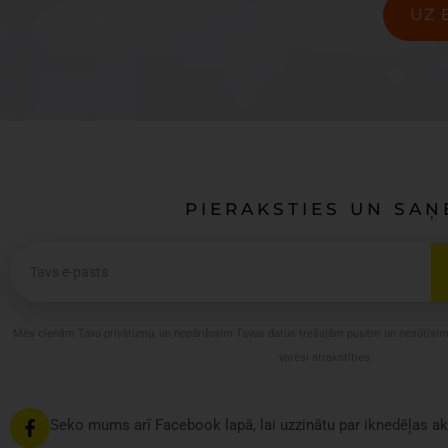
UZ 
PIERAKSTIES UN SA
E
m
a
i
Mēs cienām Tavu privātumu, un nepārdosim Tavus datus trešajām pusēm un nesūtīsim s
l
varēsi atrakstīties.
Seko mums arī Facebook lapā, lai uzzinātu par iknedēļas a