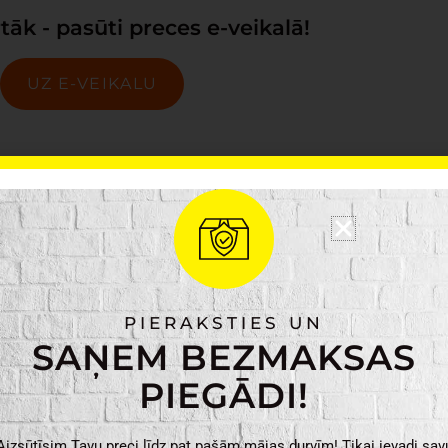
tāk - pasūti preces e-veikalā!
UZ E-VEIKALU
i mums ir tas, ko Tu meklē?
400275
PIERAKSTIES UN
SAŅEM BEZMAKSAS
vanot vai rakstot uz
PIEGĀDI!
ars.lv
!
Aizsūtīsim Tavu preci līdz pat pašām mājas durvīm! Tikai ievadi sav