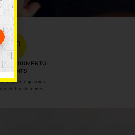
ROINSTRUMENTU
REMONTS
m tehniskus bojājumus
kas pirktas pie mums.