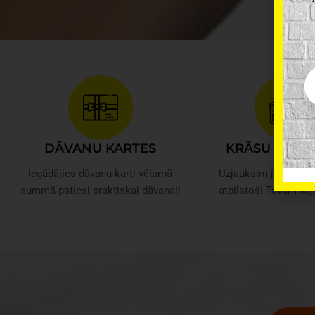
Em
DĀVANU KARTES
KRĀSU TONĒ
Iegādājies dāvanu karti vēlamā
Uzjauksim jebkuru k
summā patiesi praktiskai dāvanai!
atbilstoši Tavām va