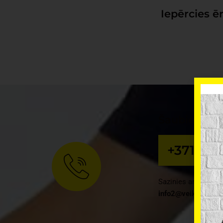
Iepērcies ēr
Šaubies, va
+371 25
Sazinies ar mums, z
info2@veikalsmeist