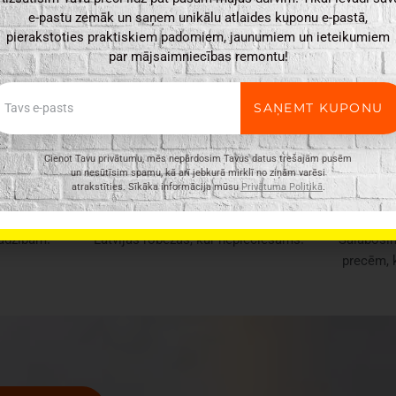
e-pastu zemāk un saņem unikālu atlaides kuponu e-pastā,
pierakstoties praktiskiem padomiem, jaunumiem un ieteikumiem
par mājsaimniecības remontu!
ail
SAŅEMT KUPONU
Cienot Tavu privātumu, mēs nepārdosim Tavus datus trešajām pusēm
un nesūtīsim spamu, kā arī jebkurā mirklī no ziņām varēsi
ŠANA
TRANSPORTĒŠANA
ELEKT
atrakstīties. Sīkāka informācija mūsu
Privātuma Politikā
.
rāsu toni
Piegādāsim Tavu pasūtījumu
jadzībām!
Latvijas robežās, kur nepieciešams!
Salabosi
precēm, 