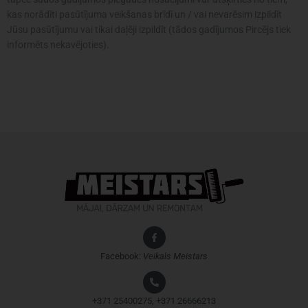
kas norādīti pasūtījuma veikšanas brīdī un / vai nevarēsim izpildīt
Jūsu pasūtījumu vai tikai daļēji izpildīt (tādos gadījumos Pircējs tiek
informēts nekavējoties).
Facebook:
Veikals
Meistars
+371 25400275, +371 26666213