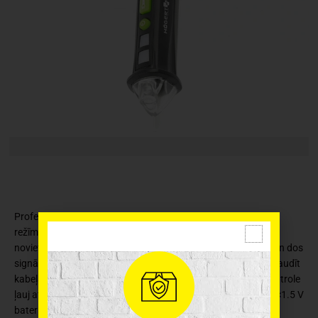
Profesionālais induktīvā sprieguma testeris ļauj bezkontakta
režīmā pārbaudīt, vai kabelim ir spriegums. Kad ierīce tiek
novietota pie stieples, tā ar induktīvo metodi noteiks strāvu un dos
signālu, izmantojot LED diodes un skaņas signālu. Ļauj pārbaudīt
kabeļa integritāti un atrast bojājuma vietu, 2 joslu jutības kontrole
ļauj atklāt kabeļus pat sienās. Paredzēts lietošanai ar AAA 2×1.5 V
baterijām, ir automātiskā izslēgšanās funkcijai. Sprieguma