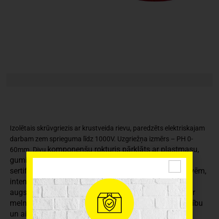
Izolētais skrūvgriezis ar krustveida rievu, paredzēts elektriskajam
darbam zem sprieguma līdz 1000V. Uzgriežņa izmērs – PH 0-
komponenšu rokturis pārklāts ar plastmasu,
60mm. Divu
gumijots. Skrūvgriezim ir EN60900 un VDE 1000 V
sertifikāti. Paredzēts profesionālai lietošanai ar skrūvēm,
intensīvam darbam un lielām slodzēm. Izgatavots no
augstas kvalitātes leģēta hroma-molibdēna tērauda, ir
melns fosfāts pārklājums, kas nodrošina lielāku izturību
un aizsardzību pret koroziju. Ergonomisks