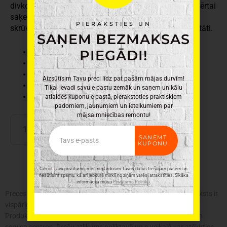
divkomponentu rokturis ar profilētu neslīdošu virsmu ērtai
saķerei un drošam darbam. Izolēta, magnetizēta
PIERAKSTIES UN
skrūvgrieža vārpsta palielina darba ērtumu un precizitāti.
SAŅEM BEZMAKSAS
PIEGĀDI!
Ražotājs: Hogert
Materiāls: Tērauds, Gumija
Krāsa: Sarkana
Aizsūtīsim Tavu preci līdz pat pašām mājas durvīm!
Svars: 0,040kg
Tikai ievadi savu e-pastu zemāk un saņem unikālu
Izmēri: 5 x 4 x 21cm
atlaides kuponu e-pastā, pierakstoties praktiskiem
padomiem, jaunumiem un ieteikumiem par
mājsaimniecības remontu!
Skrūvgriezis
PIEVIENOT GROZAM
Email
izolētais
SAŅEMT
1000V,
KUPONU
PH
0-
Cienot Tavu privātumu, mēs nepārdosim Tavus datus trešajām pusēm un
60mm
nesūtīsim spamu, kā arī jebkurā mirklī no ziņām varēsi atrakstīties. Sīkāka
informācija mūsu
Privātuma Politikā
.
S2
Preces krāsa var atšķirties no attēlā redzamās. Produkta apraksts ir
HT1S920
vispārīgs, tajā ne vienmēr ir minētas visas produkta īpašības.
daudzums
Produktu cenas e-veikalā var atšķirties no cenām lielveikalos un