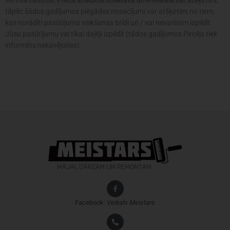
servisa centros. Preču atlikums noliktavā un e-veikalā var atšķirties,
tāpēc šādos gadījumos piegādes nosacījumi var atšķirties no tiem,
kas norādīti pasūtījuma veikšanas brīdī un / vai nevarēsim izpildīt
Jūsu pasūtījumu vai tikai daļēji izpildīt (tādos gadījumos Pircējs tiek
informēts nekavējoties).
Facebook:
Veikals
Meistars