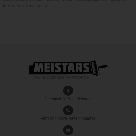
informēts nekavējoties).
Facebook:
Veikals
Meistars
+371 25400275, +371 26666213