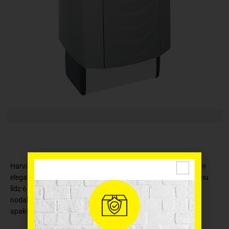
Harvia Sound Platinium elektriskā plīts ir vienkārša, izturīga un
eleganta. Tai ir 4,5 kw apkures jauda. Piemērota pirtij ar lielumu
līdz 6 m3. Ražota no augstas kvalitātes materiāliem. Tās
nodalījumā Tās integrētais vadības bloks ir novietots plīts
apakšā, sānos. Somu kvalitaētes pirts krāsns.