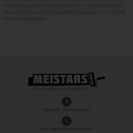
kas norādīti pasūtījuma veikšanas brīdī un / vai nevarēsim izpildīt
Jūsu pasūtījumu vai tikai daļēji izpildīt (tādos gadījumos Pircējs tiek
informēts nekavējoties).
Facebook:
Veikals
Meistars
+371 25400275, +371 26666213