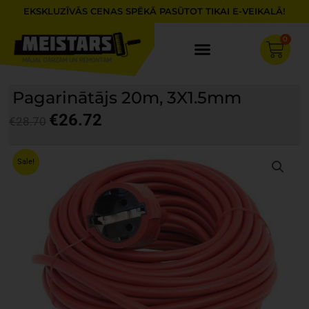
Skip
EKSKLUZĪVĀS CENAS SPĒKĀ PASŪTOT TIKAI E-VEIKALĀ!
to
content
0
Cart
Pagarinātājs 20m, 3X1.5mm
€
26.72
€
28.70
Original
Current
price
price
Sale!
was:
is:
€28.70.
€26.72.