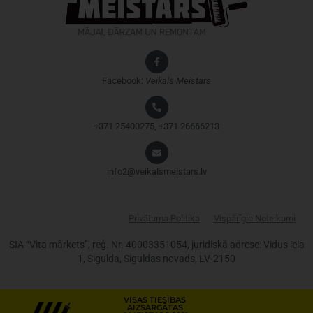
Facebook:
Veikals
Meistars
+371 25400275, +371 26666213
info2@veikalsmeistars.lv
Privātuma Politika
Vispārīgie Noteikumi
SIA “Vita mārkets”, reģ. Nr. 40003351054, juridiskā adrese: Vidus iela
1, Sigulda, Siguldas novads, LV-2150
VISAS TIESĪBAS
AIZSARGĀTAS