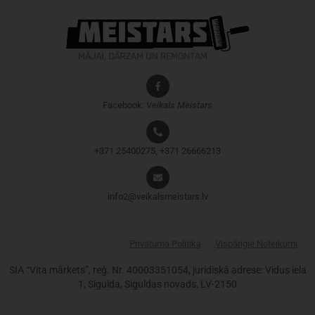
Facebook:
Veikals
Meistars
+371 25400275, +371 26666213
info2@veikalsmeistars.lv
Privātuma Politika
Vispārīgie Noteikumi
SIA “Vita mārkets”, reģ. Nr. 40003351054, juridiskā adrese: Vidus iela
1, Sigulda, Siguldas novads, LV-2150