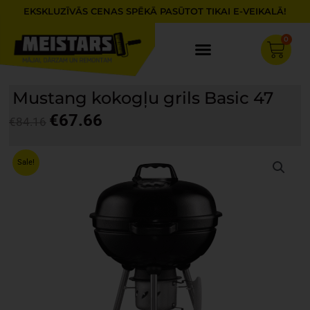
Skip
EKSKLUZĪVĀS CENAS SPĒKĀ PASŪTOT TIKAI E-VEIKALĀ!
to
content
0
Cart
Mustang kokogļu grils Basic 47
€
67.66
€
84.16
Original
Current
price
price
Sale!
was:
is:
€84.16.
€67.66.