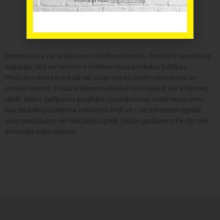
informācija mūsu
Privātuma Politikā
.
gāzes
grils
daudzums
Preces krāsa var atšķirties no attēlā redzamās. Produkta apraksts ir
vispārīgs, tajā ne vienmēr ir minētas visas produkta īpašības.
Produktu cenas e-veikalā var atšķirties no cenām lielveikalos un
servisa centros. Preču atlikums noliktavā un e-veikalā var atšķirties,
tāpēc šādos gadījumos piegādes nosacījumi var atšķirties no tiem,
kas norādīti pasūtījuma veikšanas brīdī un / vai nevarēsim izpildīt
Jūsu pasūtījumu vai tikai daļēji izpildīt (tādos gadījumos Pircējs tiek
informēts nekavējoties).