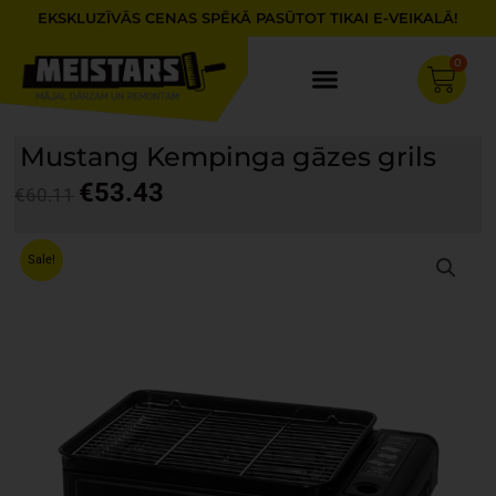
Skip
EKSKLUZĪVĀS CENAS SPĒKĀ PASŪTOT TIKAI E-VEIKALĀ!
to
content
0
Cart
Mustang Kempinga gāzes grils
€
53.43
€
60.11
Original
Current
price
price
Sale!
was:
is:
€60.11.
€53.43.