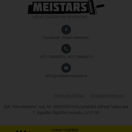
Facebook:
Veikals
Meistars
+371 25400275, +371 26666213
info2@veikalsmeistars.lv
Privātuma Politika
Vispārīgie Noteikumi
SIA “Vita mārkets”, reģ. Nr. 40003351054, juridiskā adrese: Vidus iela
1, Sigulda, Siguldas novads, LV-2150
VISAS TIESĪBAS