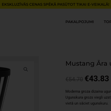
EKSKLUZĪVĀS CENAS SPĒKĀ PASŪTOT TIKAI E-VEIKALĀ!
PAKALPOJUMI
TO
Mustang Āra 
€
43.83
Original
€
54.70
price
was:
i
Moderna groza dizaina ugun
€54.70.
Ugunskura grozs viegli uzst
vietā un sāciet ugunskuru.