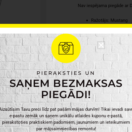
Nav iespējama piegāde ar 
Ražotājs: Mustang
Materiāls: Tērauds
Krāsa: Melna
Svars: 3,260kg
35 x 
Preces izmēri:
Iepakojuma izmēri: 
PIERAKSTIES UN
Mustang
PIEVIENO
SAŅEM BEZMAKSAS
Āra
ugunskura
PIEGĀDI!
grozs
daudzums
Aizsūtīsim Tavu preci līdz pat pašām mājas durvīm! Tikai ievadi sav
e-pastu zemāk un saņem unikālu atlaides kuponu e-pastā,
pierakstoties praktiskiem padomiem, jaunumiem un ieteikumiem
par mājsaimniecības remontu!