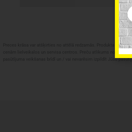
Em
Preces krāsa var atšķirties no attēlā redzamās. Produkta apraksts 
cenām lielveikalos un servisa centros. Preču atlikums noliktavā u
pasūtījuma veikšanas brīdī un / vai nevarēsim izpildīt Jūsu pasūtīj