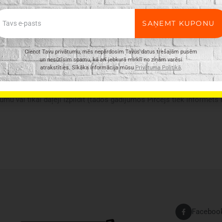
ail
SAŅEMT KUPONU
Cienot Tavu privātumu, mēs nepārdosim Tavus datus trešajām pusēm
un nesūtīsim spamu, kā arī jebkurā mirklī no ziņām varēsi
atrakstīties. Sīkāka informācija mūsu
Privātuma Politikā
.
ir vispārīgs, tajā ne vienmēr ir minētas visas produkta īpašības. Pr
n e-veikalā var atšķirties, tāpēc šādos gadījumos piegādes nosacījum
umu vai tikai daļēji izpildīt (tādos gadījumos Pircējs tiek informēts
Faceboo