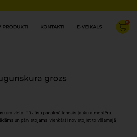
0
Cart
P PRODUKTI
KONTAKTI
E-VEIKALS
ugunskura grozs
Current
price
s:
skura vieta. Tā Jūsu pagalmā ienesīs jauku atmosfēru.
€43.83.
ādāms un pārvietojams, vienkārši novietojiet to vēlamajā