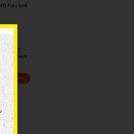
DPD Paku bodi.
35 x 51cm
37 x 37 x 36cm
T GROZAM
u