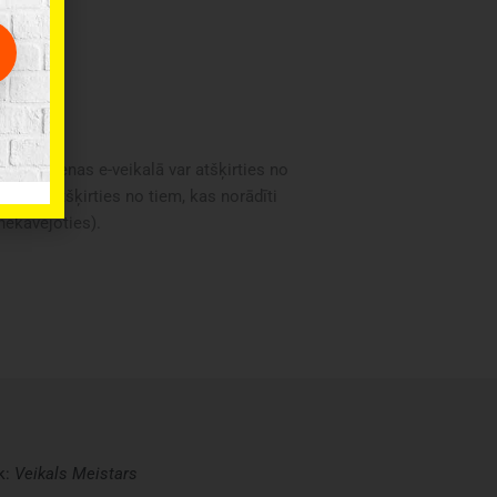
oduktu cenas e-veikalā var atšķirties no
i var atšķirties no tiem, kas norādīti
 nekavējoties).
k:
Veikals
Meistars