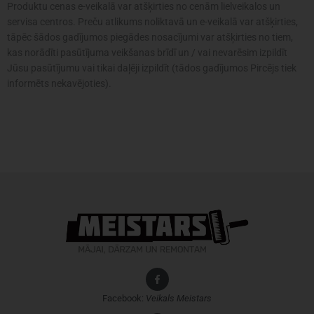
Produktu cenas e-veikalā var atšķirties no cenām lielveikalos un
servisa centros. Preču atlikums noliktavā un e-veikalā var atšķirties,
tāpēc šādos gadījumos piegādes nosacījumi var atšķirties no tiem,
kas norādīti pasūtījuma veikšanas brīdī un / vai nevarēsim izpildīt
Jūsu pasūtījumu vai tikai daļēji izpildīt (tādos gadījumos Pircējs tiek
informēts nekavējoties).
Facebook:
Veikals
Meistars