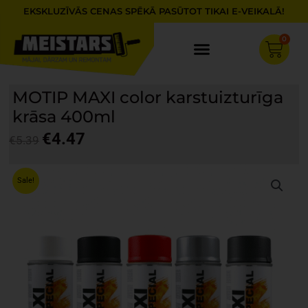
Skip
EKSKLUZĪVĀS CENAS SPĒKĀ PASŪTOT TIKAI E-VEIKALĀ!
to
content
0
Cart
MOTIP MAXI color karstuizturīga
krāsa 400ml
€
4.47
€
5.39
Original
Current
price
price
Sale!
was:
is:
€5.39.
€4.47.