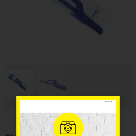
Metāla zāģis Pilana Handy Mini piemērots metāla griešanai.