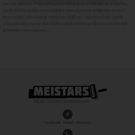
servisa centros. Preču atlikums noliktavā un e-veikalā var atšķirties,
tāpēc šādos gadījumos piegādes nosacījumi var atšķirties no tiem,
kas norādīti pasūtījuma veikšanas brīdī un / vai nevarēsim izpildīt
Jūsu pasūtījumu vai tikai daļēji izpildīt (tādos gadījumos Pircējs tiek
informēts nekavējoties).
Facebook:
Veikals
Meistars