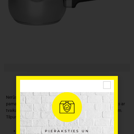
Nerūsējošā tērauda katliņš ar vāku. Efektīva 5 mm slāņu
pamatne. Izliešanas snīpis vieglai ieliešanai. Rūdīta stikla vāks ar
tvaika atveri un ciešu silikona malu. Piemērots visu veidu plītīm.
Tilpums 1,4 l. Var mazgāt trauku mazgājamajā mašīnā.
Ražotājs: Maku
PIERAKSTIES UN