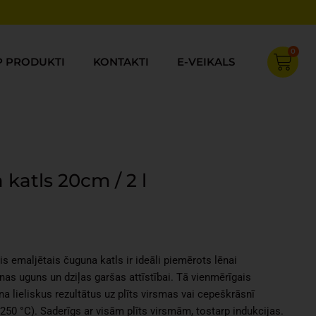
0
Cart
P PRODUKTI
KONTAKTI
E-VEIKALS
atls 20cm / 2 l
Current
price
s:
is emaljētais čuguna katls ir ideāli piemērots lēnai
€25.15.
ēnas uguns un dziļas garšas attīstībai. Tā vienmērīgais
a lieliskus rezultātus uz plīts virsmas vai cepeškrāsnī
 250 °C). Saderīgs ar visām plīts virsmām, tostarp indukcijas.