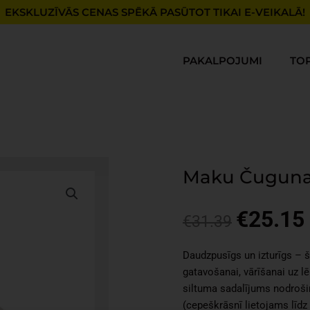
EKSKLUZĪVĀS CENAS SPĒKĀ PASŪTOT TIKAI E-VEIKALĀ!
PAKALPOJUMI
TO
Maku Čuguna k
€
25.15
Original
€
31.39
price
was:
i
Daudzpusīgs un izturīgs – š
€31.39.
gatavošanai, vārīšanai uz l
siltuma sadalījums nodrošin
(cepeškrāsnī lietojams līdz