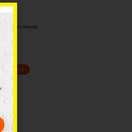
ām.
erūsējošais tērauds
5 cm
T GROZAM
u