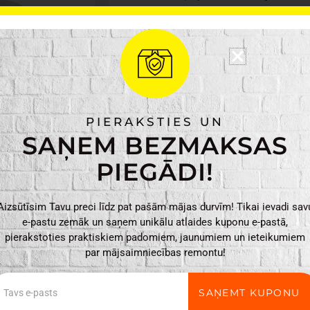
Tilpums 2 l. Mazgāt ar rok
Ražotājs: Maku
Materiāls: čuguns, n
Krāsa: bēša
Svars: 2.96 kg
Izmēri: 25.5 x 20 x 1
PIERAKSTIES UN
SAŅEM BEZMAKSAS
Maku
PIEVIENO
PIEGĀDI!
Čuguna
katls
Aizsūtīsim Tavu preci līdz pat pašām mājas durvīm! Tikai ievadi sav
20cm
e-pastu zemāk un saņem unikālu atlaides kuponu e-pastā,
/
pierakstoties praktiskiem padomiem, jaunumiem un ieteikumiem
2
par mājsaimniecības remontu!
l
daudzums
ail
SAŅEMT KUPONU