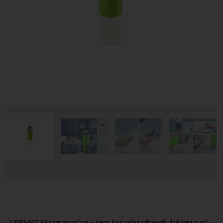
LEIFHEIT Flip termokrūze – tiem, kas vēlas izbaudīt dzērienus arī