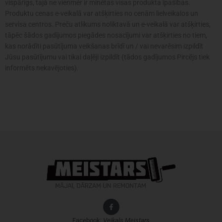
vispārīgs, tajā ne vienmēr ir minētas visas produkta īpašības.
Produktu cenas e-veikalā var atšķirties no cenām lielveikalos un
servisa centros. Preču atlikums noliktavā un e-veikalā var atšķirties,
tāpēc šādos gadījumos piegādes nosacījumi var atšķirties no tiem,
kas norādīti pasūtījuma veikšanas brīdī un / vai nevarēsim izpildīt
Jūsu pasūtījumu vai tikai daļēji izpildīt (tādos gadījumos Pircējs tiek
informēts nekavējoties).
Facebook:
Veikals
Meistars