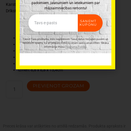
padomiem, jaunumiem un ieteikumiem par
Karstu uztur: līdz 6h
mājsaimniecības remontu!
Drīkst mazgāt trauku mazgājamā mašīnā
Email
SAŅEMT
KUPONU
Ražotājs: Leifheit
Cienot Tavu privātumu, mēs nepārdosim Tavus datus trešajām pusēm un
nesūtīsim spamu, kā arī jebkurā mirklī no ziņām varēsi atrakstīties. Sīkāka
Materiāls: Nerūsējošais tērauds
informācija mūsu
Privātuma Politikā
.
Tilpums: 250ml
Krāsa: Oranža
Svars: 0,230kg
Izmēri: 6,8 x 6,8 x 15,4cm
LEIFHEIT
PIEVIENOT GROZAM
Termokrūze
Flip,
350ml,
zaļa
daudzums
Preces krāsa var atšķirties no attēlā redzamās. Produkta apraksts ir