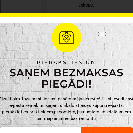
apkope.
Ražotājs: Keter
Materiāls: plastmas
Krāsa: bēša, melna, 
Svars: 1.8 kg
Izmēri: 51 x 56 x 84 
PIERAKSTIES UN
Ķerra
SAŅEM BEZMAKSAS
Krāsa
Easy
PIEGĀDI!
Go
Breeze
50L
Aizsūtīsim Tavu preci līdz pat pašām mājas durvīm! Tikai ievadi sav
daudzums
PIEVIENO
e-pastu zemāk un saņem unikālu atlaides kuponu e-pastā,
pierakstoties praktiskiem padomiem, jaunumiem un ieteikumiem
par mājsaimniecības remontu!
ail