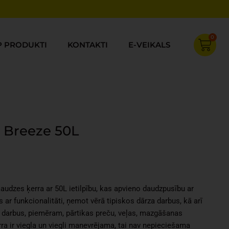
0
Cart
P PRODUKTI
KONTAKTI
E-VEIKALS
 Breeze 50L
Current
price
s:
audzes ķerra ar 50L ietilpību, kas apvieno daudzpusību ar
€19.99.
 ar funkcionalitāti, ņemot vērā tipiskos dārza darbus, kā arī
darbus, piemēram, pārtikas preču, veļas, mazgāšanas
rra ir viegla un viegli manevrējama, tai nav nepieciešama