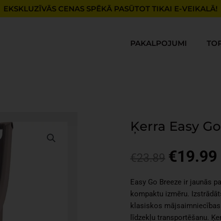
EKSKLUZĪVĀS CENAS SPĒKĀ PASŪTOT TIKAI E-VEIKALĀ!
PAKALPOJUMI
TO
Ķerra Easy Go
€
19.99
Original
€
23.89
price
was:
i
Easy Go Breeze ir jaunās pa
€23.89.
kompaktu izmēru. Izstrādāts
klasiskos mājsaimniecības 
līdzekļu transportēšanu. Ķe