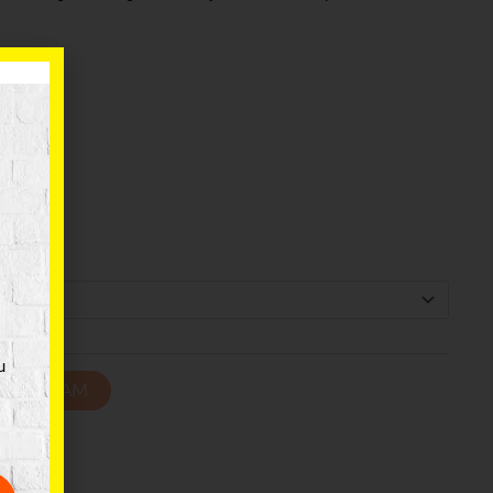
a
zaļa
cm
u
T GROZAM