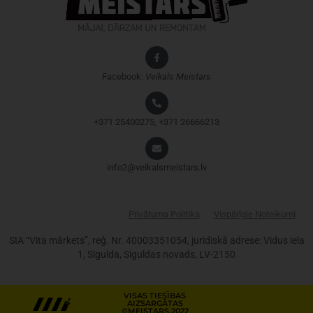
Facebook:
Veikals
Meistars
+371 25400275, +371 26666213
info2@veikalsmeistars.lv
Privātuma Politika
Vispārīgie Noteikumi
SIA “Vita mārkets”, reģ. Nr. 40003351054, juridiskā adrese: Vidus iela
1, Sigulda, Siguldas novads, LV-2150
VISAS TIESĪBAS
AIZSARGĀTAS
©
MEISTARS,
2022