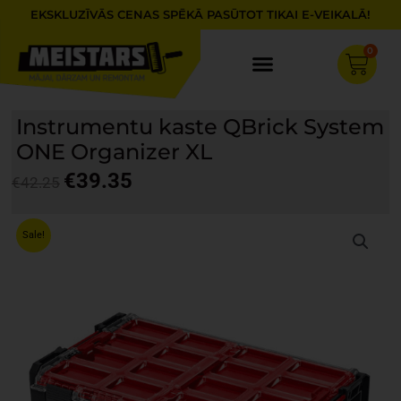
Skip
EKSKLUZĪVĀS CENAS SPĒKĀ PASŪTOT TIKAI E-VEIKALĀ!
to
content
0
Cart
Instrumentu kaste QBrick System
ONE Organizer XL
€
39.35
€
42.25
Original
Current
price
price
Sale!
was:
is:
€42.25.
€39.35.