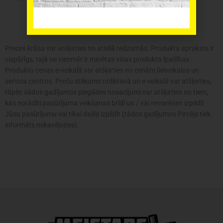
System
ONE
Organizer
XL
Preces krāsa var atšķirties no attēlā redzamās. Produkta apraksts ir
daudzums
vispārīgs, tajā ne vienmēr ir minētas visas produkta īpašības.
Produktu cenas e-veikalā var atšķirties no cenām lielveikalos un
servisa centros. Preču atlikums noliktavā un e-veikalā var atšķirties,
tāpēc šādos gadījumos piegādes nosacījumi var atšķirties no tiem,
kas norādīti pasūtījuma veikšanas brīdī un / vai nevarēsim izpildīt
Jūsu pasūtījumu vai tikai daļēji izpildīt (tādos gadījumos Pircējs tiek
informēts nekavējoties).