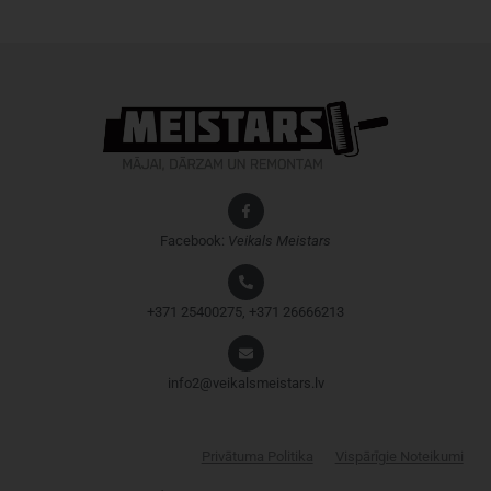
Facebook:
Veikals
Meistars
+371 25400275, +371 26666213
info2@veikalsmeistars.lv
Privātuma Politika
Vispārīgie Noteikumi