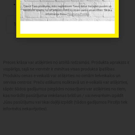
Svars: 2kg
Cienot Tavu privātumu, mēs nepārdosim Tavus datus trešajām pusēm un
nesūtīsim spamu, kā arī jebkurā mirklī no ziņām varēsi atrakstīties. Sīkāka
informācija mūsu
Privātuma Politikā
.
Instrumentu
PIEVIENOT GROZAM
kaste
QBrick
System
ONE
Organizer
L
Preces krāsa var atšķirties no attēlā redzamās. Produkta apraksts ir
MFI
vispārīgs, tajā ne vienmēr ir minētas visas produkta īpašības.
daudzums
Produktu cenas e-veikalā var atšķirties no cenām lielveikalos un
servisa centros. Preču atlikums noliktavā un e-veikalā var atšķirties,
tāpēc šādos gadījumos piegādes nosacījumi var atšķirties no tiem,
kas norādīti pasūtījuma veikšanas brīdī un / vai nevarēsim izpildīt
Jūsu pasūtījumu vai tikai daļēji izpildīt (tādos gadījumos Pircējs tiek
informēts nekavējoties).